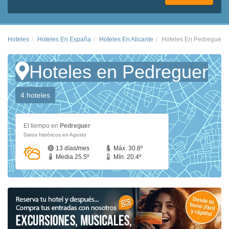
Hoteles
Hoteles En España
Hoteles En Alicante
Hoteles En Pedreguer
Hoteles en Pedreguer
4 hoteles
El tiempo en
Pedreguer
Datos históricos en Agosto
13 días/mes
Máx. 30.6º
Media 25.5º
Mín. 20.4º