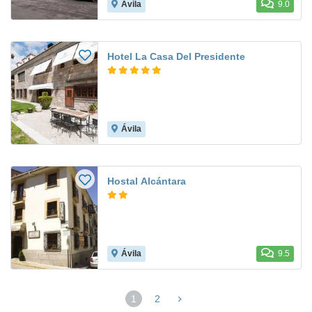
Ávila
9.0
Hotel La Casa Del Presidente
Ávila
Hostal Alcántara
Ávila
9.5
1
2
(página