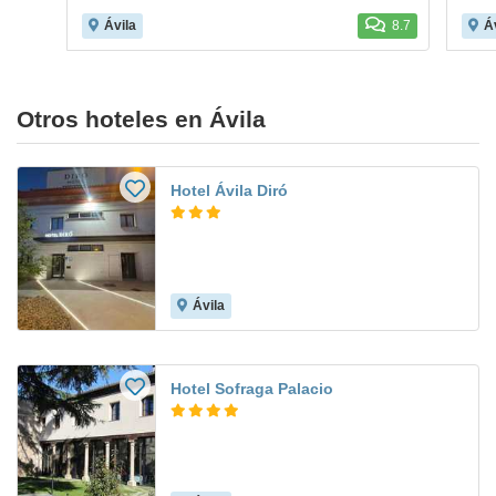
Ávila
8.7
Á
Otros hoteles en Ávila
Hotel Ávila Diró
Ávila
Hotel Sofraga Palacio