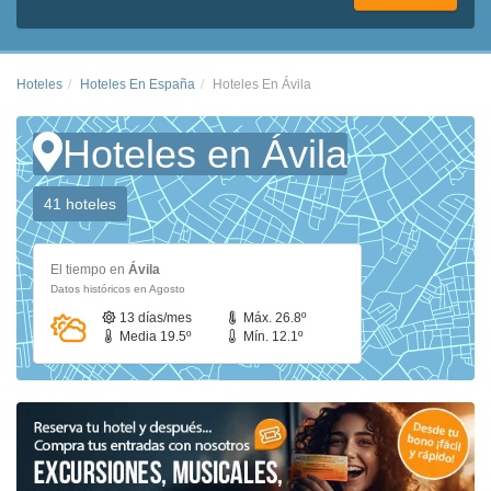
Hoteles
Hoteles En España
Hoteles En Ávila
Hoteles en Ávila
41 hoteles
El tiempo en
Ávila
Datos históricos en Agosto
13 días/mes
Máx. 26.8º
Media 19.5º
Mín. 12.1º