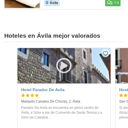
Ávila
7.4
Hoteles en Ávila mejor valorados
Hotel Parador De Avila
Host
Marqués Canales De Chozas, 2. Ávila
San S
Parador De Avila se encuentra en pleno centro de
Si de
Ávila, a 5min a pie de Convento de Santa Teresa y a
Alcáz
5min de Catedral...
pleno