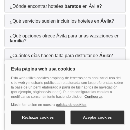
¿Dónde encontrar hoteles
baratos
en Ávila?
¿Qué servicios suelen incluir los hoteles en
Ávila
?
¿Qué opciones ofrece Ávila para unas vacaciones en
familia
?
¿Cuántos días hacen falta para disfrutar de
Ávila
?
¿Qué actividades ofrece Ávila para un viaje con
amigos
?
¿Por qué Ávila es una buena opción para
parejas
?
¿Los hoteles en Ávila aceptan
mascotas
?
¿Es necesario alquilar
coche
para moverse por
Ávila?