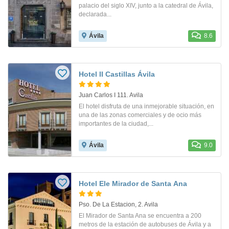
palacio del siglo XIV, junto a la catedral de Ávila,
declarada...
Ávila
8.6
Hotel II Castillas Ávila
Juan Carlos I 111. Avila
El hotel disfruta de una inmejorable situación, en
una de las zonas comerciales y de ocio más
importantes de la ciudad,...
Ávila
9.0
Hotel Ele Mirador de Santa Ana
Pso. De La Estacion, 2. Avila
El Mirador de Santa Ana se encuentra a 200
metros de la estación de autobuses de Ávila y a