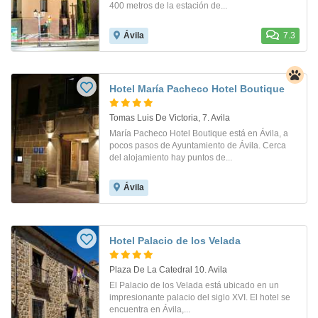
400 metros de la estación de...
Ávila
7.3
Hotel María Pacheco Hotel Boutique
Tomas Luis De Victoria, 7. Avila
María Pacheco Hotel Boutique está en Ávila, a
pocos pasos de Ayuntamiento de Ávila. Cerca
del alojamiento hay puntos de...
Ávila
Hotel Palacio de los Velada
Plaza De La Catedral 10. Avila
El Palacio de los Velada está ubicado en un
impresionante palacio del siglo XVI. El hotel se
encuentra en Ávila,...