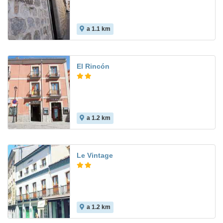
a 1.1 km
8.3
El Rincón
a 1.2 km
7.5
Le Vintage
a 1.2 km
8.3