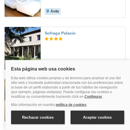
Ávila
7.4
Sofraga Palacio
Ávila
Santa Teresa
Ávila