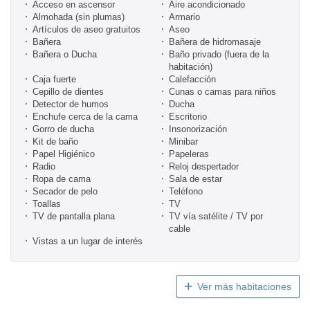
Acceso en ascensor
Aire acondicionado
Almohada (sin plumas)
Armario
Artículos de aseo gratuitos
Aseo
Bañera
Bañera de hidromasaje
Bañera o Ducha
Baño privado (fuera de la
habitación)
Caja fuerte
Calefacción
Cepillo de dientes
Cunas o camas para niños
Detector de humos
Ducha
Enchufe cerca de la cama
Escritorio
Gorro de ducha
Insonorización
Kit de baño
Minibar
Papel Higiénico
Papeleras
Radio
Reloj despertador
Ropa de cama
Sala de estar
Secador de pelo
Teléfono
Toallas
TV
TV de pantalla plana
TV vía satélite / TV por
cable
Vistas a un lugar de interés
Ver más habitaciones