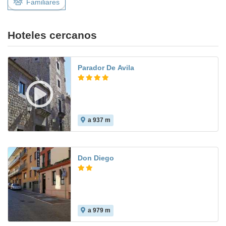
Familiares
Hoteles cercanos
Parador De Avila
a 937 m
8.7
Don Diego
a 979 m