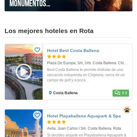
Los mejores hoteles en Rota
Hotel Best Costa Ballena
Plaza De Europa, S/n, Urb. Costa Ballena. Chipiona
Best Costa Ballena te permite disfrutar de una
ubicación estupenda en Chipiona, cerca de un
campo de golf y a poca...
Costa Ballena
8.8
Hotel Playaballena Aquapark & Spa
Avda. Juan Carlos I S/n. Costa Ballena. Rota
Si decides alojarte en Playaballena Aquapark &