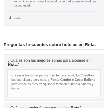
de comidas, muchísima limpieza! La verdad es que el hotel nos
ha encantado!
Nada
Preguntas frecuentes sobre hoteles en Rota:
¿Cuáles son las mejores zonas para alojarse en
Rota
?
El
casco histórico
para ambiente tradicional,
La Costilla
si
buscas playa y servicios, y
Punta Candor
o
Costa Ballena
para espacios más tranquilos y familiares junto a pinares y
dunas.
¿Cuál es la mejor época para visitar
Rota
?