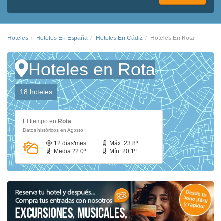
Hoteles
Hoteles En España
Hoteles En Cádiz
Hoteles En Rota
Hoteles en Rota
18 hoteles
El tiempo en
Rota
Datos históricos en Agosto
12 días/mes
Máx. 23.8º
Media 22.0º
Mín. 20.1º