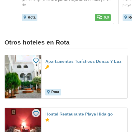
pie de playa, a 5min a pie de Playa de la Costilla y a 15
Este 
de...
playa 
Rota
9.0
R
Otros hoteles en Rota
Apartamentos Turísticos Dunas Y Luz
Rota
Hostal Restaurante Playa Hidalgo