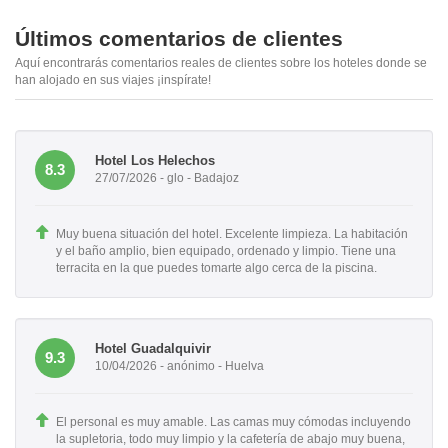
Últimos comentarios de clientes
Aquí encontrarás comentarios reales de clientes sobre los hoteles donde se
han alojado en sus viajes ¡inspírate!
Hotel Los Helechos
8.3
27/07/2026 - glo - Badajoz
Muy buena situación del hotel. Excelente limpieza. La habitación
y el baño amplio, bien equipado, ordenado y limpio. Tiene una
terracita en la que puedes tomarte algo cerca de la piscina.
Hotel Guadalquivir
9.3
10/04/2026 - anónimo - Huelva
El personal es muy amable. Las camas muy cómodas incluyendo
la supletoria, todo muy limpio y la cafetería de abajo muy buena,