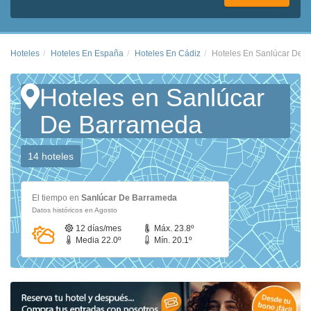
Hoteles
Hoteles En España
Hoteles En Cádiz
Hoteles En Sanlúcar De 
Hoteles en Sanlúcar
De Barrameda
14 hoteles
El tiempo en
Sanlúcar De Barrameda
Datos históricos en Agosto
12 días/mes
Máx. 23.8º
Media 22.0º
Mín. 20.1º