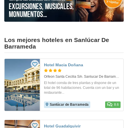
Los mejores hoteles en Sanlúcar De
Barrameda
Hotel Macia Doñana
Orfeon Santa Cecilia S/n. Sanlucar De Barrameda
El hotel consta de tres plantas y dispone de un
total de 96 habitaciones. Cuenta con un bar y un
restaurante...
Sanlúcar de Barrameda
8.6
Hotel Guadalquivir