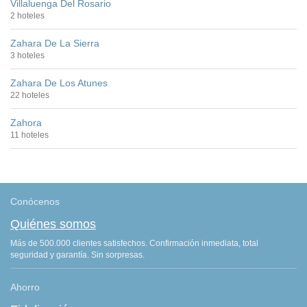
Villaluenga Del Rosario
2 hoteles
Zahara De La Sierra
3 hoteles
Zahara De Los Atunes
22 hoteles
Zahora
11 hoteles
Conócenos
Quiénes somos
Más de 500.000 clientes satisfechos. Confirmación inmediata, total
seguridad y garantía. Sin sorpresas.
Ahorro