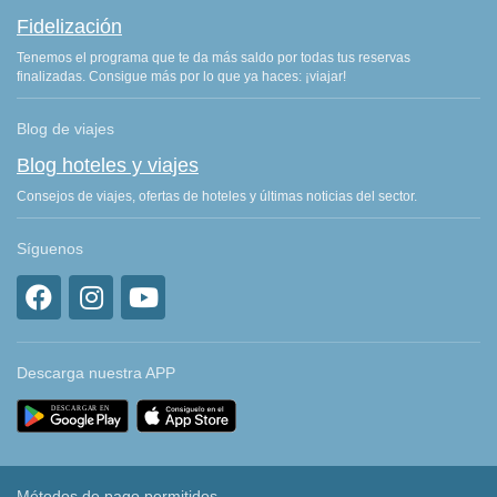
Fidelización
Tenemos el programa que te da más saldo por todas tus reservas
finalizadas. Consigue más por lo que ya haces: ¡viajar!
Blog de viajes
Blog hoteles y viajes
Consejos de viajes, ofertas de hoteles y últimas noticias del sector.
Síguenos
Descarga nuestra APP
Métodos de pago permitidos