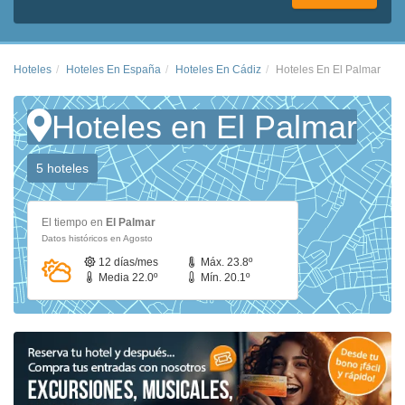
Hoteles
Hoteles En España
Hoteles En Cádiz
Hoteles En El Palmar
Hoteles en El Palmar
5 hoteles
El tiempo en
El Palmar
Datos históricos en Agosto
12 días/mes
Máx. 23.8º
Media 22.0º
Mín. 20.1º