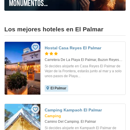
Los mejores hoteles en El Palmar
Hostal Casa Reyes El Palmar
Carretera De La Playa El Palmar, Buzon Reyes Nº 8.. Vejer De La Frontera
Si decides alojarte en Casa Reyes El Palmar de
Vejer de la Frontera, estarás junto al mar y a solo
unos pasos de Playa...
El Palmar
Camping Kampaoh El Palmar
Camping
Camino Del Camping. El Palmar
Si decides alojarte en Kampaoh El Palmar de