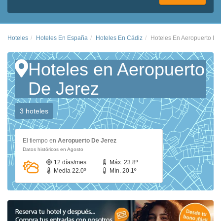
Hoteles
Hoteles En España
Hoteles En Cádiz
Hoteles En Aeropuerto De
Hoteles en Aeropuerto
De Jerez
3 hoteles
El tiempo en
Aeropuerto De Jerez
Datos históricos en Agosto
12 días/mes
Máx. 23.8º
Media 22.0º
Mín. 20.1º