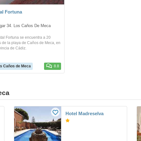
al Fortuna
lgar 34. Los Caños De Meca
tal Fortuna se encuentra a 20
s de la playa de Caños de Meca, en
vincia de Cádiz.
s Caños de Meca
8.8
eca
Hotel Madreselva