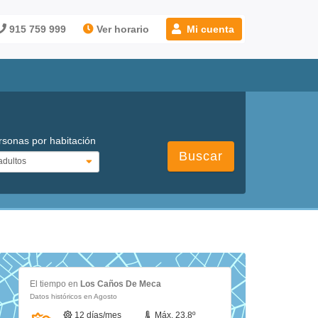
915 759 999
Ver horario
Mi cuenta
rsonas por habitación
Buscar
El tiempo en
Los Caños De Meca
Datos históricos en Agosto
12 días/mes
Máx. 23.8º