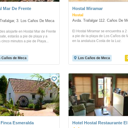
l Mar De Frente
Hostal Miramar
Hostal
Avda. Trafalgar 112. Caños De 
Trafalgar, 3. Los Caños De Meca
El Hostal Miramar se encuentra a 2
des alojarte en Hostal Mar de Frente
a pie de la playa de Los Caños de 
ate, estarás a pie de playa y a
en la andaluza Costa de la Luz.
cinco minutos a pie de Playa...
s Caños de Meca
Los Caños de Meca
 Finca Esmeralda
Hotel Hostal Restaurante E