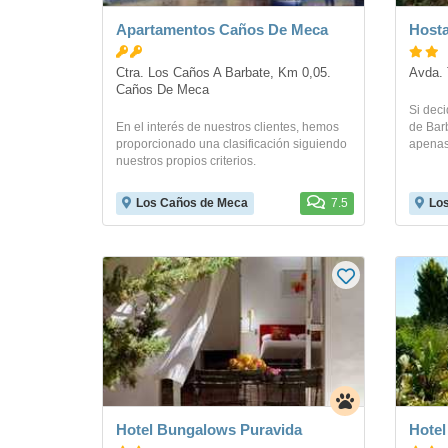
Apartamentos Caños De Meca
Hosta
Ctra. Los Caños A Barbate, Km 0,05. 
Avda. 
Caños De Meca
Si deci
En el interés de nuestros clientes, hemos
de Barb
proporcionado una clasificación siguiendo
apenas 
nuestros propios criterios.
Los Caños de Meca
7.5
Lo
Hotel Bungalows Puravida
Hotel