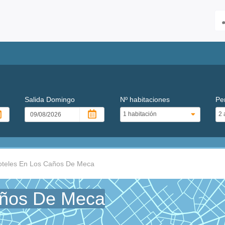
Salida
Domingo
Nº habitaciones
Pe
oteles En Los Caños De Meca
años De Meca