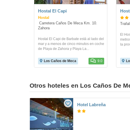
Hostal El Capi
Host
Hostal
 Carretera Caños De Meca Km. 10. 
Trafa
Zahora
El Hos
Hostal El Capi de Barbate está al lado del
metro
mar y a menos de cinco minutos en coche
la pro
de Playa de Zahora y Playa La...
Los Caños de Meca
9.0
Lo
Otros hoteles en Los Caños De M
Hotel Labreña