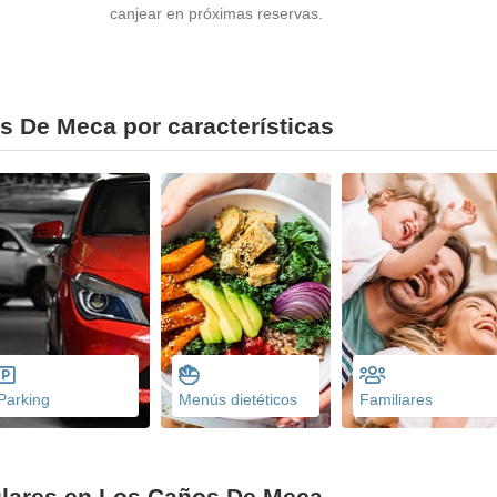
canjear en próximas reservas.
s De Meca por características
Parking
Menús dietéticos
Familiares
ulares en Los Caños De Meca