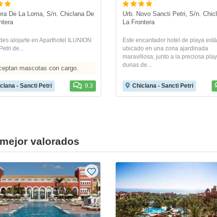
era De La Loma, S/n. Chiclana De 
Urb. Novo Sancti Petri, S/n. Chic
ntera
La Frontera
des alojarte en Aparthotel ILUNION
Este encantador hotel de playa está
etri de...
ubicado en una zona ajardinada
maravillosa, junto a la preciosa pla
dunas de...
ceptan mascotas con cargo.
clana - Sancti Petri
9.3
Chiclana - Sancti Petri
i mejor valorados