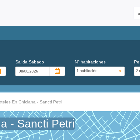
Salida
Sábado
Nº habitaciones
Pe
teles En Chiclana - Sancti Petri
a - Sancti Petri