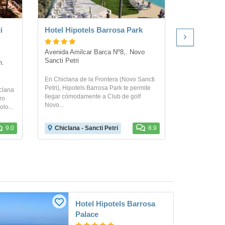
i
Hotel Hipotels Barrosa Park
Hotel Sol S
Avenida Amilcar Barca Nº8,. Novo 
C/ Novo Sanc
Sancti Petri
Frontera
. 
En Chiclana de la Frontera (Novo Sancti
Este apartaho
Petri), Hipotels Barrosa Park te permite
tiene un bello
clana
llegar cómodamente a Club de golf
edificios de t
ro
Novo...
lo...
9.0
Chiclana - Sancti Petri
8.9
Chiclana 
Hotel Hipotels Barrosa
Palace