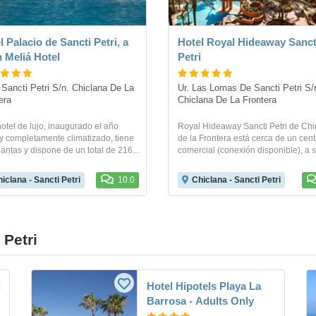
l Palacio de Sancti Petri, a
Hotel Royal Hideaway Sanct
 Meliá Hotel
Petri
Sancti Petri S/n. Chiclana De La 
Ur. Las Lomas De Sancti Petri S/n
era
Chiclana De La Frontera
otel de lujo, inaugurado el año
Royal Hideaway Sancti Petri de Chi
y completamente climatizado, tiene
de la Frontera está cerca de un cent
lantas y dispone de un total de 216...
comercial (conexión disponible), a so
iclana - Sancti Petri
10.0
Chiclana - Sancti Petri
 Petri
i
Hotel Hipotels Playa La
Barrosa - Adults Only