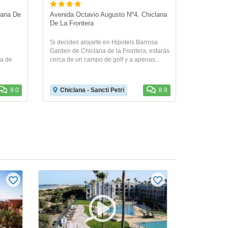
lana De 
Avenida Octavio Augusto Nº4. Chiclana 
De La Frontera
Si decides alojarte en Hipotels Barrosa
Garden de Chiclana de la Frontera, estarás
ya de
cerca de un campo de golf y a apenas...
9.0
Chiclana - Sancti Petri
8.9