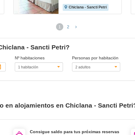
Chiclana - Sancti Petri
1
2
(página
actual)
Chiclana - Sancti Petri?
Nº habitaciones
Personas por habitación
o en alojamientos en Chiclana - Sancti Petri
Consigue saldo para tus próximas reservas