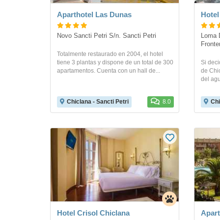
Aparthotel Las Dunas
Hotel
Novo Sancti Petri S/n. Sancti Petri
Loma D
Fronte
Totalmente restaurado en 2004, el hotel
tiene 3 plantas y dispone de un total de 300
Si deci
apartamentos. Cuenta con un hall de...
de Chic
del agu
Chiclana - Sancti Petri
8.0
Chi
Hotel Crisol Chiclana
Apart