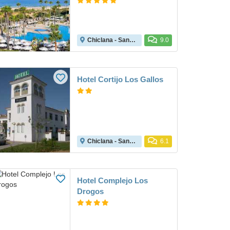
Chiclana - Sancti Petri
9.0
Hotel Cortijo Los Gallos
Chiclana - Sancti Petri
6.1
Hotel Complejo Los
Drogos