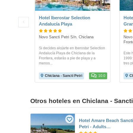
Hotel Iberostar Selection
Hote
Andalucía Playa
Gran
Novo Sancti Petri S/n. Chiclana
Novo 
Front
Si decides alojarte en Iberostar Selection
Andalucía Playa de Chiclana de la
Este h
Frontera, estarás a pie de playa y a
1999 
menos...
tres p
Chiclana - Sancti Petri
10.0
Ch
Otros hoteles en Chiclana - Sancti
Hotel Amare Beach Sanct
Petri - Adults
Recommended