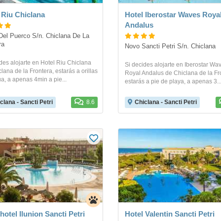
 Riu Chiclana
Hotel Iberostar Waves Roya
Andalus
el Puerco S/n. Chiclana De La 
ra
Novo Sancti Petri S/n. Chiclana
des alojarte en Hotel Riu Chiclana
Si decides alojarte en Iberostar Wa
lana de la Frontera, estarás a orillas
Royal Andalus de Chiclana de la Fr
a, a apenas 4min a pie...
estarás a pie de playa, a apenas 3..
clana - Sancti Petri
8.6
Chiclana - Sancti Petri
hotel Ilunion Sancti Petri
Hotel Valentin Sancti Petri