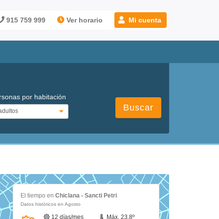
915 759 999
Ver horario
Mi cuenta
rsonas por habitación
Buscar
El tiempo en
Chiclana - Sancti Petri
Datos históricos en Agosto
12 días/mes
Máx. 23.8º