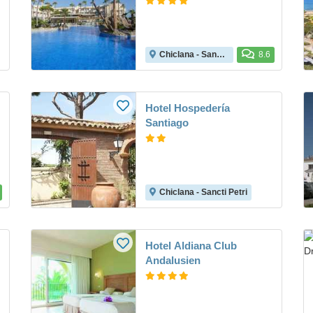
Chiclana - Sancti Petri
8.6
Hotel Hospedería
Santiago
Chiclana - Sancti Petri
Hotel Aldiana Club
Andalusien