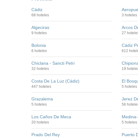
Cádiz
Aeropue
68 hoteles
3 hoteles
Algeciras
Arcos D
9 hoteles
27 hotele
Bolonia
Cádiz Pr
6 hoteles
612 hotel
Chiclana - Sancti Petri
Chipion
32 hoteles
19 hotele
Costa De La Luz (Cádiz)
El Bosq
447 hoteles
5 hoteles
Grazalema
Jerez D
5 hoteles
56 hotele
Los Caños De Meca
Medina-
20 hoteles
5 hoteles
Prado Del Rey
Puerto 