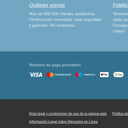
Quiénes somos
Fideli
Más de 500.000 clientes satisfechos.
Tenemos
Confirmación inmediata, total seguridad
saldo po
y garantía. Sin sorpresas.
Consigu
¡viajar!
Métodos de pago permitidos
Nota legal y condiciones de uso de la página web
Política 
Información Legal sobre Mercados en Línea