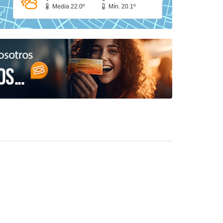
Media 22.0º
Mín. 20.1º