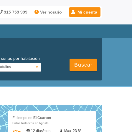
915 759 999
Ver horario
Mi cuenta
rsonas por habitación
Buscar
El tiempo en
El Cuarton
Datos históricos en Agosto
12 días/mes
Máx. 23.8º