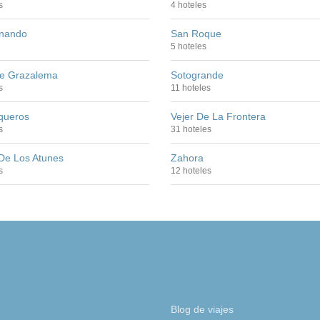
s
4 hoteles
nando
San Roque
5 hoteles
De Grazalema
Sotogrande
s
11 hoteles
queros
Vejer De La Frontera
s
31 hoteles
De Los Atunes
Zahora
s
12 hoteles
Blog de viajes