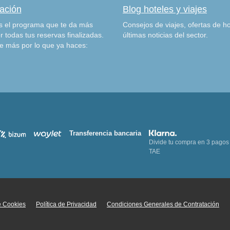
zación
Blog hoteles y viajes
 el programa que te da más
Consejos de viajes, ofertas de ho
r todas tus reservas finalizadas.
últimas noticias del sector.
e más por lo que ya haces:
Transferencia bancaria
Divide tu compra en 3 pagos
TAE
de Cookies
Política de Privacidad
Condiciones Generales de Contratación