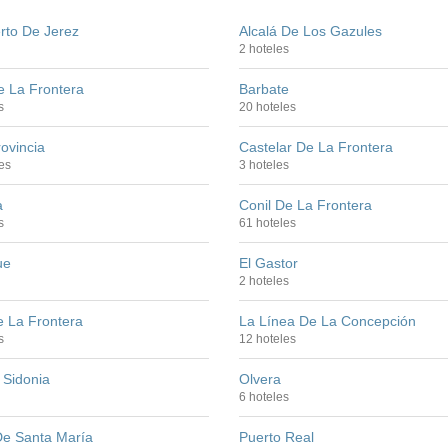
rto De Jerez
Alcalá De Los Gazules
2 hoteles
e La Frontera
Barbate
s
20 hoteles
ovincia
Castelar De La Frontera
es
3 hoteles
a
Conil De La Frontera
s
61 hoteles
ue
El Gastor
2 hoteles
e La Frontera
La Línea De La Concepción
s
12 hoteles
 Sidonia
Olvera
6 hoteles
De Santa María
Puerto Real