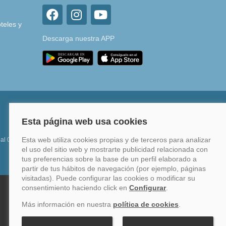
teles y
Descarga nuestra APP
 al 0%
Financia hasta en 12 meses o en 4 pagos sin
intereses