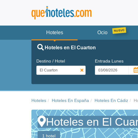
Hoteles
Ocio
Hoteles en El Cuarton
Destino / Hotel
Entrada
Lunes
Hoteles
Hoteles En España
Hoteles En Cádiz
Ho
Hoteles en El Cua
1 hotel