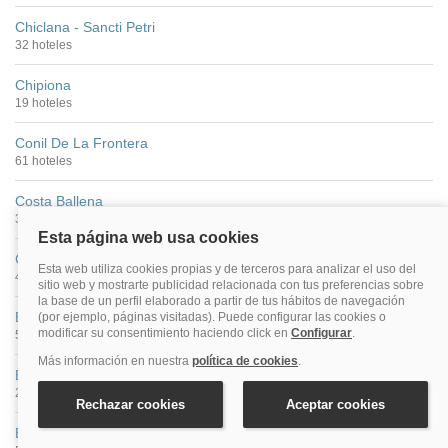
Chiclana - Sancti Petri
32 hoteles
Chipiona
19 hoteles
Conil De La Frontera
61 hoteles
Costa Ballena
35 hoteles
Costa De La Luz (Cádiz)
446 hoteles
El Bosque
5 hoteles
El Gastor
2 hoteles
El Palmar