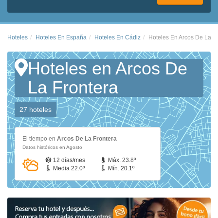
Hoteles
Hoteles En España
Hoteles En Cádiz
Hoteles En Arcos De La F
Hoteles en Arcos De
La Frontera
27 hoteles
El tiempo en
Arcos De La Frontera
Datos históricos en Agosto
12 días/mes
Máx. 23.8º
Media 22.0º
Mín. 20.1º