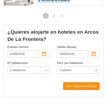
Arcos de la Frontera
1
2
(página
actual)
¿Quieres alojarte en hoteles en Arcos
De La Frontera?
Entrada
Viernes
Salida
Sábado
Nº habitaciones
Pers. por habitación
Ver disponibilidad