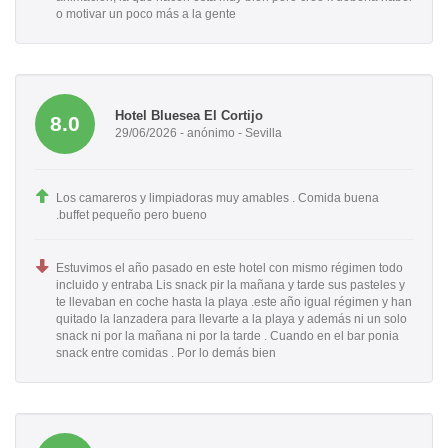
o motivar un poco más a la gente
Hotel Bluesea El Cortijo
8.0
29/06/2026 - anónimo - Sevilla
Los camareros y limpiadoras muy amables . Comida buena
.buffet pequeño pero bueno
Estuvimos el año pasado en este hotel con mismo régimen todo
incluido y entraba Lis snack pir la mañana y tarde sus pasteles y
te llevaban en coche hasta la playa .este año igual régimen y han
quitado la lanzadera para llevarte a la playa y además ni un solo
snack ni por la mañana ni por la tarde . Cuando en el bar ponia
snack entre comidas . Por lo demás bien