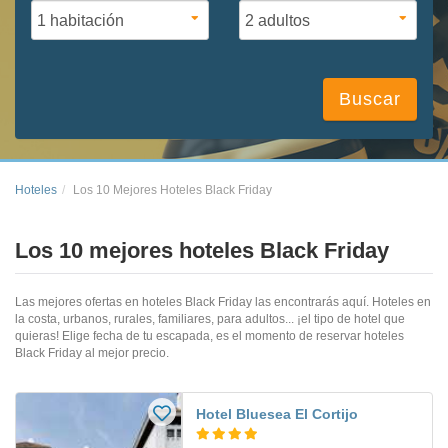
Buscar
Hoteles
Los 10 Mejores Hoteles Black Friday
Los 10 mejores hoteles Black Friday
Las mejores ofertas en hoteles Black Friday las encontrarás aquí. Hoteles en
la costa, urbanos, rurales, familiares, para adultos... ¡el tipo de hotel que
quieras! Elige fecha de tu escapada, es el momento de reservar hoteles
Black Friday al mejor precio.
Hotel Bluesea El Cortijo