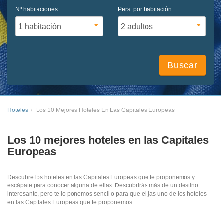
Nº habitaciones
Pers. por habitación
Buscar
Hoteles
Los 10 Mejores Hoteles En Las Capitales Europeas
Los 10 mejores hoteles en las Capitales
Europeas
Descubre los hoteles en las Capitales Europeas que te proponemos y
escápate para conocer alguna de ellas. Descubrirás más de un destino
interesante, pero te lo ponemos sencillo para que elijas uno de los hoteles
en las Capitales Europeas que te proponemos.