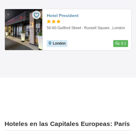
Hotel President
56-60 Guilford Street - Russell Square , London
London
8.1
Hoteles en las Capitales Europeas: París