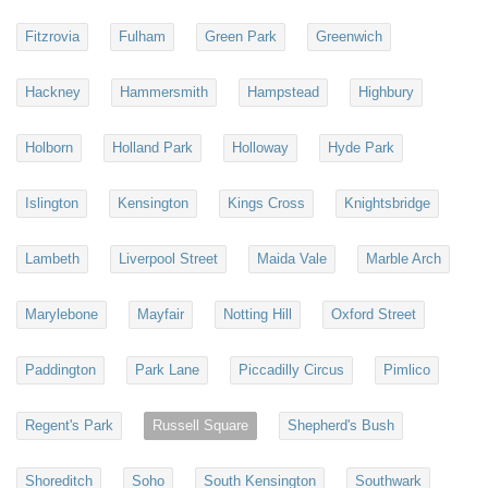
Fitzrovia
Fulham
Green Park
Greenwich
Hackney
Hammersmith
Hampstead
Highbury
Holborn
Holland Park
Holloway
Hyde Park
Islington
Kensington
Kings Cross
Knightsbridge
Lambeth
Liverpool Street
Maida Vale
Marble Arch
Marylebone
Mayfair
Notting Hill
Oxford Street
Paddington
Park Lane
Piccadilly Circus
Pimlico
Regent's Park
Russell Square
Shepherd's Bush
Shoreditch
Soho
South Kensington
Southwark