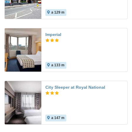
a 129 m
8.2
Imperial
a 133 m
7.1
City Sleeper at Royal National
a 147 m