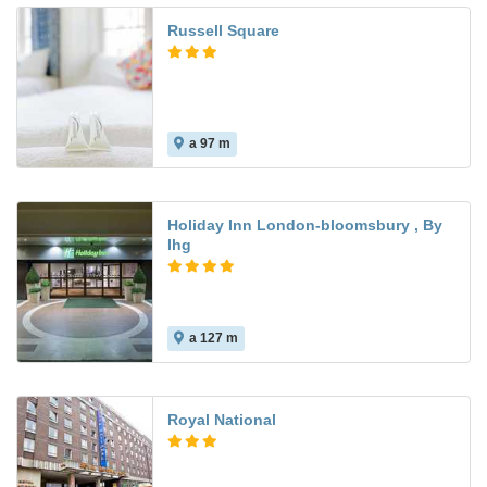
Russell Square
a 97 m
Holiday Inn London-bloomsbury , By
Ihg
a 127 m
8.3
Royal National