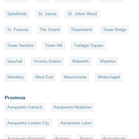
Spitalfields
St. James
St. Johns Wood
St. Pancras
The Strand
Theatreland
Tower Bridge
Tower Hamlets
Tower Hill
Trafalgar Square
Vauxhall
Victoria Station
Walworth
Waterloo
Wembley
West End
Westminster
Whitechapel
Provincia
Aeropuerto Gatwick
Aeropuerto Heathrow
Aeropuerto London City
Aeropuerto Luton
Aeropuerto Stansted
Barking
Barnet
Bexleyheath