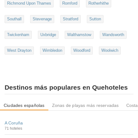
Richmond Upon Thames
Romford
Rotherhithe
Southall
Stevenage
Stratford
Sutton
Twickenham
Uxbridge
Walthamstow
Wandsworth
West Drayton
Wimbledon
Woodford
Woolwich
Destinos más populares en Quehoteles
Ciudades españolas
Zonas de playas más reservadas
Costa
A Coruña
71 hoteles