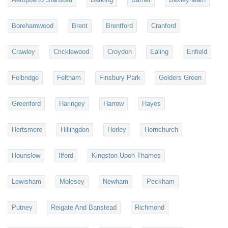
Borehamwood
Brent
Brentford
Cranford
Crawley
Cricklewood
Croydon
Ealing
Enfield
Felbridge
Feltham
Finsbury Park
Golders Green
Greenford
Haringey
Harrow
Hayes
Hertsmere
Hillingdon
Horley
Hornchurch
Hounslow
Ilford
Kingston Upon Thames
Lewisham
Molesey
Newham
Peckham
Putney
Reigate And Banstead
Richmond