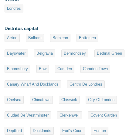
Londres
Distritos capital
Acton
Balham
Barbican
Battersea
Bayswater
Belgravia
Bermondsey
Bethnal Green
Bloomsbury
Bow
Camden
Camden Town
Canary Wharf And Docklands
Centro De Londres
Chelsea
Chinatown
Chiswick
City Of London
Ciudad De Westminster
Clerkenwell
Covent Garden
Deptford
Docklands
Earl's Court
Euston