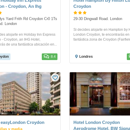
 Holiday Inn Express
Hotel Hampton By Hilton L
n - Croydon, An Ihg
Croydon
dys Yard Frith Rd Croydon Cr0 1Ts 
29-30 Dingwall Road. London
d. London
Si decides alojarte en Hampton by H
des alojarte en Holiday Inn Express
London Croydon, te encontrarás en
 - Croydon, an IHG Hotel,
fantástica zona de Croydon (Fairfield
arás de una fantástica ubicación en...
oydon
8.4
Londres
l easyLondon Croydon
Hotel London Croydon
Aerodrome Hotel, BW Signa
ellas y media