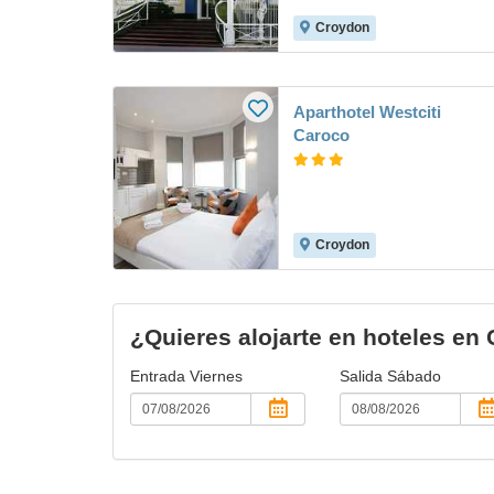
Croydon
Aparthotel Westciti
Caroco
Croydon
¿Quieres alojarte en hoteles en
Entrada
Viernes
Salida
Sábado