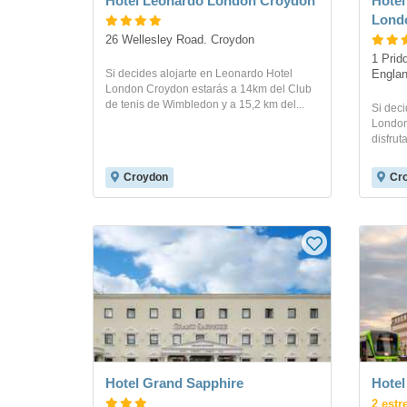
Hotel Leonardo London Croydon
Hotel
Londo
26 Wellesley Road. Croydon
1 Prid
Si decides alojarte en Leonardo Hotel
Englan
London Croydon estarás a 14km del Club
de tenis de Wimbledon y a 15,2 km del...
Si deci
London
disfrut
Croydon
Cr
Hotel Grand Sapphire
Hote
2 estr