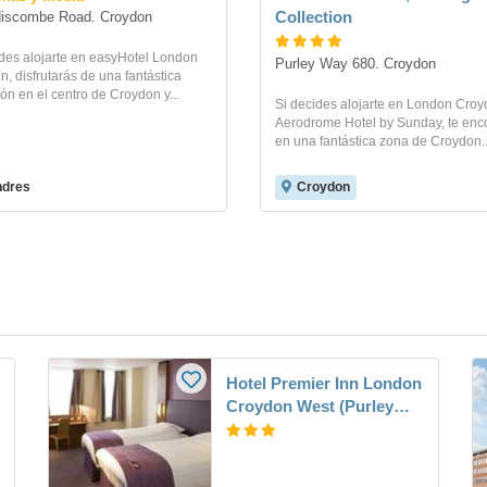
Collection
discombe Road. Croydon
ides alojarte en easyHotel London
Purley Way 680. Croydon
, disfrutarás de una fantástica
ón en el centro de Croydon y...
Si decides alojarte en London Cro
Aerodrome Hotel by Sunday, te enc
en una fantástica zona de Croydon..
ndres
Croydon
Hotel Premier Inn London
Croydon West (Purley
A23)