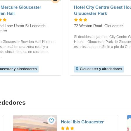
 Mercure Gloucester
Hotel City Centre Guest Ho
en Hall
Gloucester Park
d Lane Upton St Leonards . 
72 Weston Road. Gloucester
ster
Si decides alojarte en City Centre 
e Gloucester Bowden Hall Hotel de
House - Gloucester Park de Glouces
ter está en una zona rural y a
estarás a apenas 5min a pie de Cent
de cinco minutos en coche de
..
ucester y alrededores
Gloucester y alrededores
rededores
Hotel Ibis Gloucester