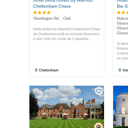
Hotel Delta Hotels By Marriott
Hotel
Cheltenham Chase
Bw Si
Shurdington Rd. . Chel
Matson
Glouce
Glouce
Delta Hotels by Marriott Cheltenham Chase
Glouce
de Cheltenham está en el barrio financiero,
a solo 1min en coche de Cotswolds...
Si deci
Robins
Collect
un cam
Cheltenham
Sn