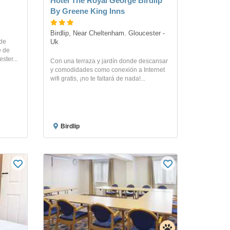
Hotel The Royal George Birdlip
By Greene King Inns
Birdlip, Near Cheltenham. Gloucester - 
 de
Uk
e de
ster...
Con una terraza y jardín donde descansar
y comodidades como conexión a Internet
wifi gratis, ¡no te faltará de nada!...
Birdlip