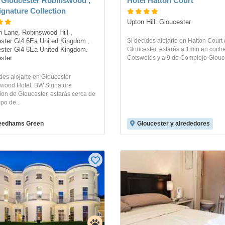
 Gloucester Robinswood ,
Hotel Hatton Court
gnature Collection
Upton Hill. Gloucester
 Lane, Robinswood Hill , 
Si decides alojarte en Hatton Court
ster Gl4 6Ea United Kingdom , 
Gloucester, estarás a 1min en coch
ster Gl4 6Ea United Kingdom. 
Cotswolds y a 9 de Complejo Glouce
ster
des alojarte en Gloucester
wood Hotel, BW Signature
ion de Gloucester, estarás cerca de
po de...
eedhams Green
Gloucester y alrededores