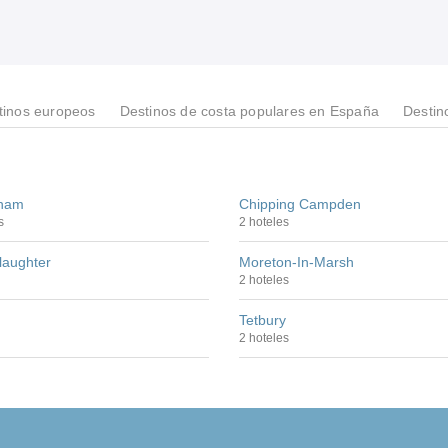
tinos europeos
Destinos de costa populares en España
Destin
nham
Chipping Campden
s
2 hoteles
laughter
Moreton-In-Marsh
2 hoteles
n
Tetbury
2 hoteles