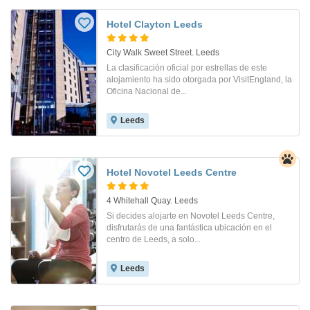
Hotel Clayton Leeds
City Walk Sweet Street. Leeds
La clasificación oficial por estrellas de este
alojamiento ha sido otorgada por VisitEngland, la
Oficina Nacional de...
Leeds
Hotel Novotel Leeds Centre
4 Whitehall Quay. Leeds
Si decides alojarte en Novotel Leeds Centre,
disfrutarás de una fantástica ubicación en el
centro de Leeds, a solo...
Leeds