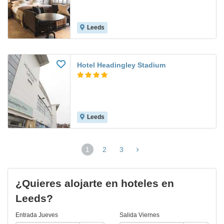
Leeds
Hotel Headingley Stadium
Leeds
1
2
3
(página
actual)
¿Quieres alojarte en hoteles en
Leeds?
Entrada
Jueves
Salida
Viernes