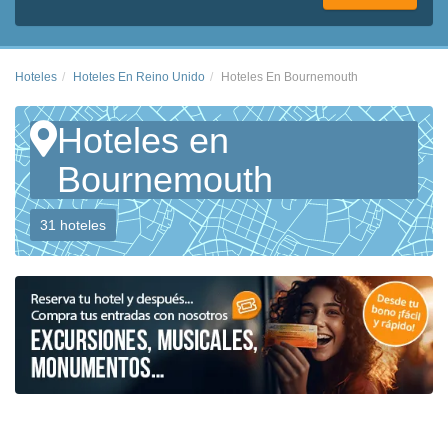
Hoteles
Hoteles En Reino Unido
Hoteles En Bournemouth
Hoteles en
Bournemouth
31 hoteles