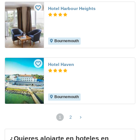
Hotel Harbour Heights
Bournemouth
Hotel Haven
Bournemouth
1
2
(página
actual)
¿Quieres alojarte en hoteles en