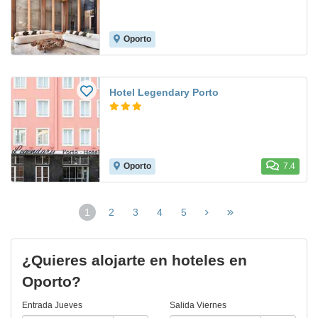
Oporto
Hotel Legendary Porto
Oporto
7.4
1
2
3
4
5
(página
actual)
¿Quieres alojarte en hoteles en
Oporto?
Entrada
Jueves
Salida
Viernes