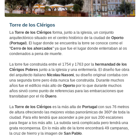
Torre de los Clérigos
La
Torre de los Clérigos
forma, junto a la iglesia, un conjunto
arquitectónico situado en el centro histórico de la ciudad de
Oporto
(
Portugal
). El lugar donde se encuentra la torre se conoce como el
"
Cerro de los ahorcados
" ya que fue el lugar donde enterraban al os
condenados a pena de muerte.
La torre fue construida entre el 1754 y 1763 por la
hermandad de los
Clérigos Pobres
junto a la iglesia y una enfermería. El diseño fue obra
del arquitecto italiano
Nicolau Nasoni
, su diseño original contaba con
una segunda torre pero ésta nunca fue construida. Durante muchos
años fue el edificio más alto de
Oporto
por lo que durante muchos
años sirvió como punto de referencias para las embarcaciones que
transitaban por el río
Duero
.
La
Torre de los Clérigos
es la más alta de
Portugal
con sus 76 metros
de altura ofreciendo las mejores vistas panorámicas de 360º de toda la
ciudad. Para ello tendrá que ascender a pie por sus 200 escalones
para llegar a los más alto. La subida será complicada pero tendrá una
grata recompensa. En lo más alto de la torre encontrará 49 campanas,
la cruz de hierro y la imagen de
San Pablo
.