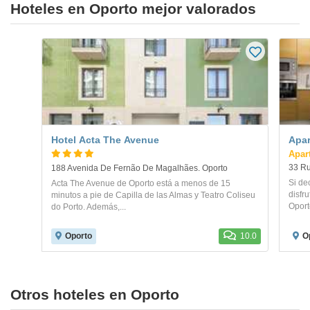
Hoteles en Oporto mejor valorados
Hotel Acta The Avenue
Apar
Apar
33 R
188 Avenida De Fernão De Magalhães. Oporto
Si de
Acta The Avenue de Oporto está a menos de 15
disfr
minutos a pie de Capilla de las Almas y Teatro Coliseu
Oporto
do Porto. Además,...
Oporto
10.0
O
Otros hoteles en Oporto