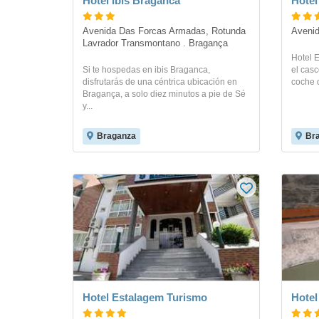
Hotel Ibis Braganca
Hotel
Avenida Das Forcas Armadas, Rotunda 
Avenid
Lavrador Transmontano . Bragança
Hotel 
Si te hospedas en ibis Braganca,
el casc
disfrutarás de una céntrica ubicación en
coche 
Bragança, a solo diez minutos a pie de Sé
y...
Braganza
Br
Hotel Estalagem Turismo
Hotel