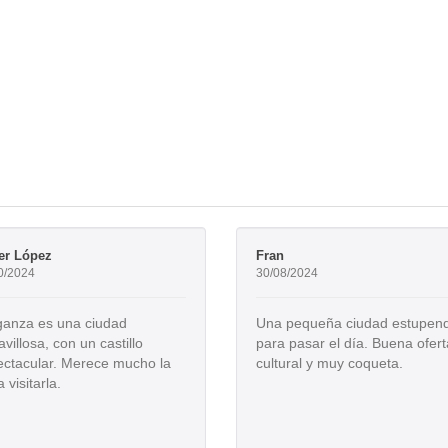
er López
Fran
0/2024
30/08/2024
ganza es una ciudad
Una pequeña ciudad estupen
villosa, con un castillo
para pasar el día. Buena ofert
ctacular. Merece mucho la
cultural y muy coqueta.
 visitarla.