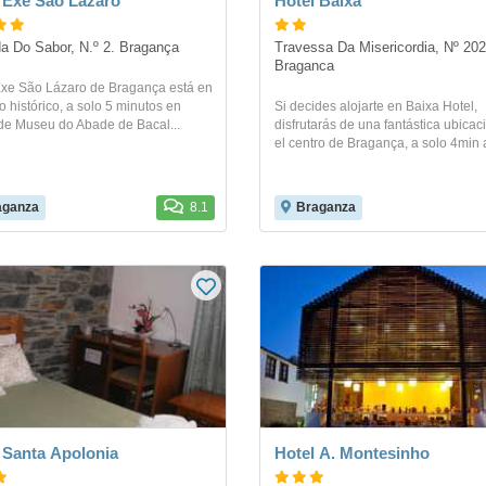
 Exe São Lázaro
Hotel Baixa
a Do Sabor, N.º 2. Bragança
Travessa Da Misericordia, Nº 202.
Braganca
Exe São Lázaro de Bragança está en
o histórico, a solo 5 minutos en
Si decides alojarte en Baixa Hotel,
de Museu do Abade de Bacal...
disfrutarás de una fantástica ubicac
el centro de Bragança, a solo 4min a
aganza
8.1
Braganza
 Santa Apolonia
Hotel A. Montesinho