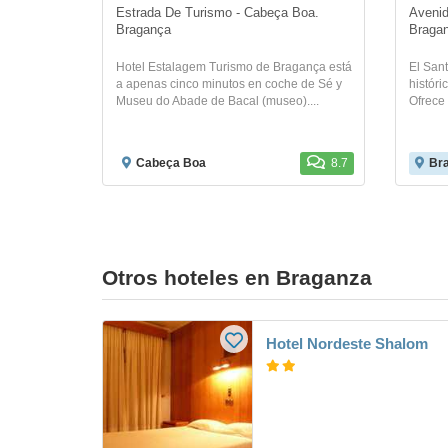
Estrada De Turismo - Cabeça Boa. 
Avenid
Bragança
Braga
Hotel Estalagem Turismo de Bragança está
El Sant
a apenas cinco minutos en coche de Sé y
históri
Museu do Abade de Bacal (museo)....
Ofrece 
Cabeça Boa
8.7
Br
Otros hoteles en Braganza
Hotel Nordeste Shalom