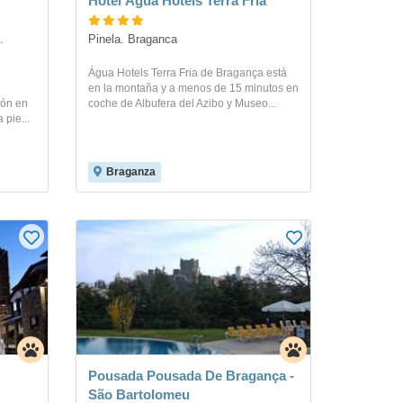
Hotel Água Hotels Terra Fria
 
Pinela. Braganca
Água Hotels Terra Fria de Bragança está
en la montaña y a menos de 15 minutos en
ión en
coche de Albufera del Azibo y Museo...
 pie...
Braganza
Pousada Pousada De Bragança -
São Bartolomeu