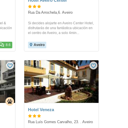
Hotel Aveiro Center
Rua Da Arrochela,6. Aveiro
el &
Si decides alojarte en Aveiro Center Hotel,
bicación
disfrutarás de una fantástica ubicación en
el centro de Aveiro, a solo 4min...
8.6
Aveiro
Hotel Veneza
Rua Luís Gomes Carvalho, 23. . Aveiro