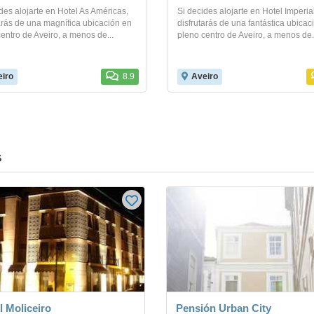
des alojarte en Hotel As Américas,
Si decides alojarte en Hotel Imperial
arás de una magnífica ubicación en
disfrutarás de una fantástica ubicac
entro de Aveiro, a menos de...
pleno centro de Aveiro, a menos de.
iro
8.9
Aveiro
s
l Moliceiro
Pensión Urban City