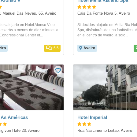
 Afonso V
Hotel Melia Ria and Spa
. Manuel Das Neves, 65. Aveiro
Cais Da Fonte Nova 5. Aveiro
des alojarte en Hotel Afonso V de
Si decides alojarte en Melia Ria Hot
 estarás a menos de diez minutos a
Spa, disfrutarás de una fantástica u
Congressional Center of...
en el centro de Aveiro, a solo...
iro
6.6
Aveiro
 As Américas
Hotel Imperial
g.von Hafe 20. Aveiro
Rua Nascimento Leitao. Aveiro