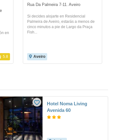
Rua Da Palmeira 7-11. Aveiro
 
Si decides alojarte en Residencial
Palmeira de Aveiro, estarás a menos de
cinco minutos a pie de Largo da Praça
Fish...
ión en
5.8
Aveiro
Hotel Noma Living
Avenida 60