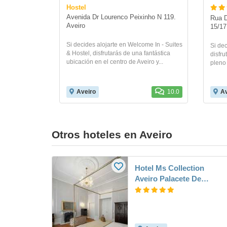
Hostel
Avenida Dr Lourenco Peixinho N 119. 
Rua D
Aveiro
15/17
Si decides alojarte en Welcome In - Suites
Si dec
& Hostel, disfrutarás de una fantástica
disfr
ubicación en el centro de Aveiro y...
pleno 
Aveiro
10.0
Av
Otros hoteles en Aveiro
Hotel Ms Collection
Aveiro Palacete De
Valdemouro