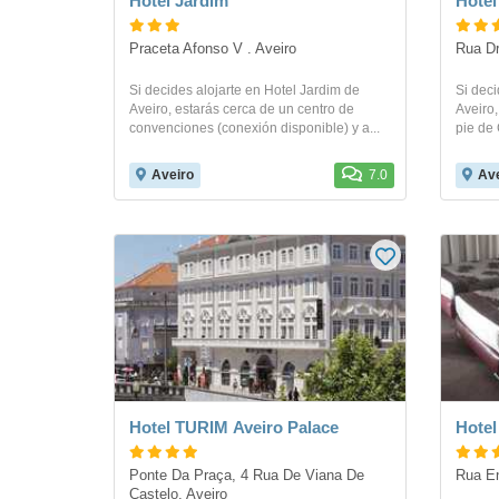
Hotel Jardim
Hotel
Praceta Afonso V . Aveiro
Rua Dr
Si decides alojarte en Hotel Jardim de
Si deci
Aveiro, estarás cerca de un centro de
Aveiro,
convenciones (conexión disponible) y a...
pie de 
Aveiro
7.0
Ave
Hotel TURIM Aveiro Palace
Hotel
Ponte Da Praça, 4 Rua De Viana De 
Rua En
Castelo. Aveiro