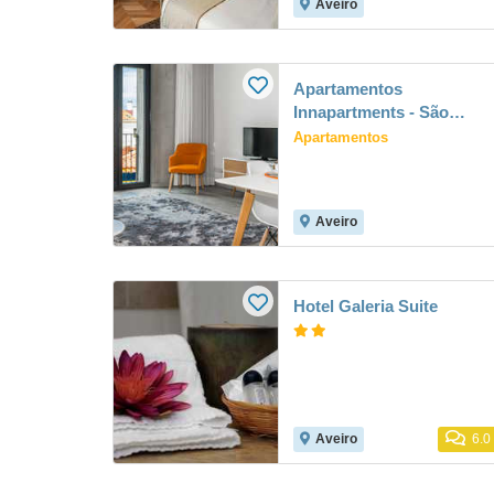
Aveiro
Apartamentos
Innapartments - São
Gonçalinho
Apartamentos
Aveiro
Hotel Galeria Suite
Aveiro
6.0