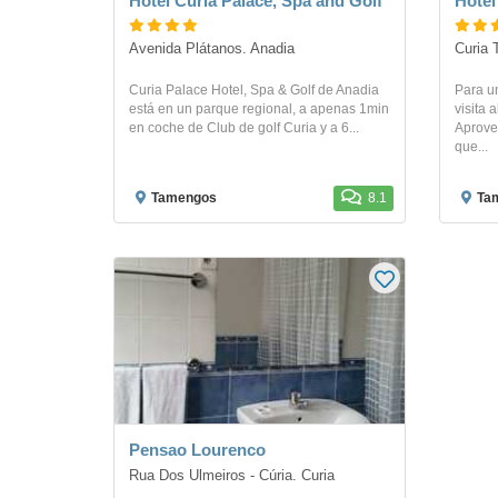
Hotel Curia Palace, Spa and Golf
Hotel
Avenida Plátanos. Anadia
Curia 
Curia Palace Hotel, Spa & Golf de Anadia
Para un
está en un parque regional, a apenas 1min
visita 
en coche de Club de golf Curia y a 6...
Aprovec
que...
Tamengos
8.1
Ta
Pensao Lourenco
Rua Dos Ulmeiros - Cúria. Curia