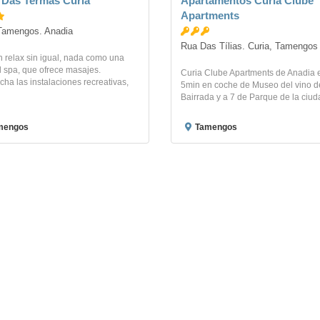
 Das Termas Curia
Apartamentos Curia Clube
Apartments
Tamengos. Anadia
Rua Das Tílias. Curia, Tamengos
 relax sin igual, nada como una
al spa, que ofrece masajes.
Curia Clube Apartments de Anadia 
ha las instalaciones recreativas,
5min en coche de Museo del vino d
Bairrada y a 7 de Parque de la ciuda
mengos
Tamengos