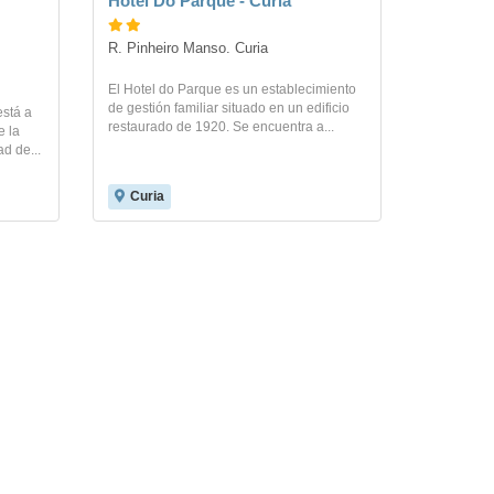
Hotel Do Parque - Curia
R. Pinheiro Manso. Curia
El Hotel do Parque es un establecimiento
de gestión familiar situado en un edificio
está a
restaurado de 1920. Se encuentra a...
e la
d de...
Curia