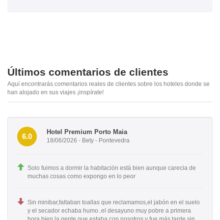
Últimos comentarios de clientes
Aquí encontrarás comentarios reales de clientes sobre los hoteles donde se
han alojado en sus viajes ¡inspírate!
Hotel Premium Porto Maia
6.0
18/06/2026 - Bety - Pontevedra
Solo fuimos a dormir la habitación está bien aunque carecia de
muchas cosas como expongo en lo peor
Sin minibar,faltaban toallas que reclamamos,el jabón en el suelo
y el secador echaba humo..el desayuno muy pobre a primera
hora bien la gente que estaba con nosotros y fue más tarde sin