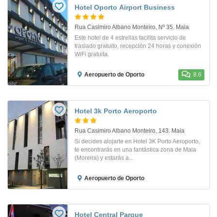
Hotel Oporto Airport Business
Rua Casimiro Albano Monteiro, Nº 35. Maia
Este hotel de 4 estrellas facilita servicio de
traslado gratuito, recepción 24 horas y conexión
WiFi gratuita.
Aeropuerto de Oporto
8.6
Hotel 3k Porto Aeroporto
Rua Casimiro Albano Monteiro, 143. Maia
Si decides alojarte en Hotel 3K Porto Aeroporto,
te encontrarás en una fantástica zona de Maia
(Moreira) y estarás a...
Aeropuerto de Oporto
Hotel Central Parque