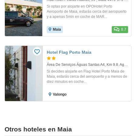
Si optas por alojarte en OPOHotel Porto
Aeroporto de Maia, estarás cerca del aeropuerto
y a apenas 5min en coche de MAR...
Maia
8.7
Hotel Flag Porto Maia
Área De Serviços Águas Santas A4, Km 9.8. Agua Santas
Si decides alojarte en Flag Hotel Porto Maia de
Maia, estarás cerca del aeropuerto y a menos de
diez minutos en coche...
Valongo
Otros hoteles en Maia