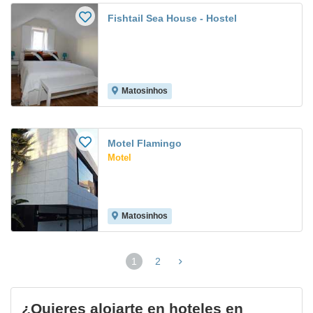
Fishtail Sea House - Hostel
Matosinhos
Motel Flamingo
Motel
Matosinhos
1
2
(página
actual)
¿Quieres alojarte en hoteles en