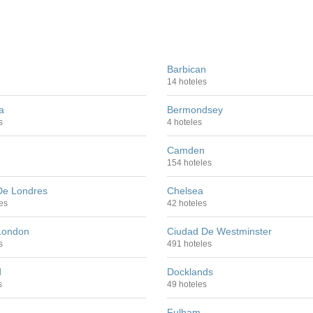
Barbican
14 hoteles
a
Bermondsey
s
4 hoteles
Camden
154 hoteles
De Londres
Chelsea
es
42 hoteles
 London
Ciudad De Westminster
s
491 hoteles
d
Docklands
s
49 hoteles
a
Fulham