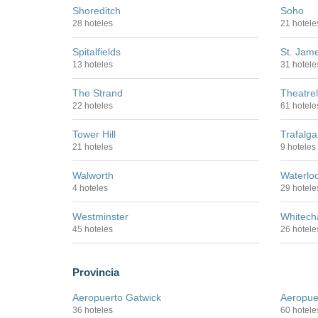
Shoreditch
Soho
28 hoteles
21 hotele
Spitalfields
St. Jam
13 hoteles
31 hotele
The Strand
Theatre
22 hoteles
61 hotele
Tower Hill
Trafalga
21 hoteles
9 hoteles
Walworth
Waterlo
4 hoteles
29 hotele
Westminster
Whitech
45 hoteles
26 hotele
Provincia
Aeropuerto Gatwick
Aeropue
36 hoteles
60 hotele