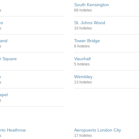
South Kensington
s
66 hoteles
es
St. Johns Wood
s
10 hoteles
land
Tower Bridge
s
6 hoteles
r Square
Vauxhall
5 hoteles
o
Wembley
s
13 hoteles
apel
s
rto Heathrow
Aeropuerto London City
s
17 hoteles