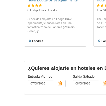
Hotel Lodge Drive Apartments
Hotel
8 Lodge Drive. London
The St
Si decides alojarte en Lodge Drive
The Sta
Apartments, te encontrarás en una
de 15 
fantástica zona de Londres (Palmers
Totten
Green) y...
Londres
Lo
¿Quieres alojarte en hoteles en 
Entrada
Viernes
Salida
Sábado