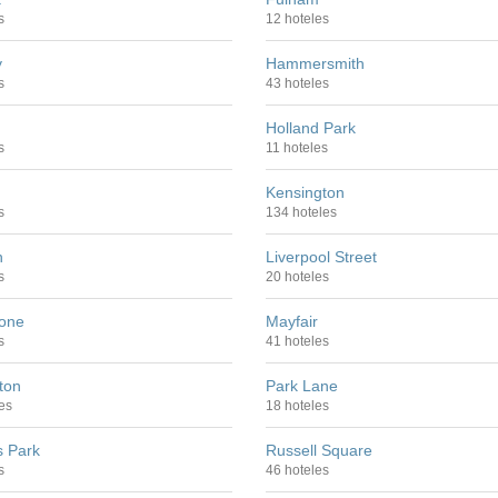
s
12 hoteles
y
Hammersmith
s
43 hoteles
Holland Park
s
11 hoteles
Kensington
s
134 hoteles
h
Liverpool Street
s
20 hoteles
one
Mayfair
s
41 hoteles
ton
Park Lane
es
18 hoteles
s Park
Russell Square
s
46 hoteles