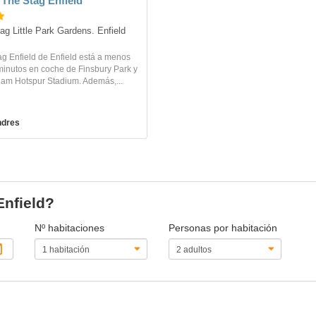
 The Stag Enfield
ag Little Park Gardens. Enfield
g Enfield de Enfield está a menos
minutos en coche de Finsbury Park y
ham Hotspur Stadium. Además,...
ndres
Enfield?
Nº habitaciones
Personas por habitación