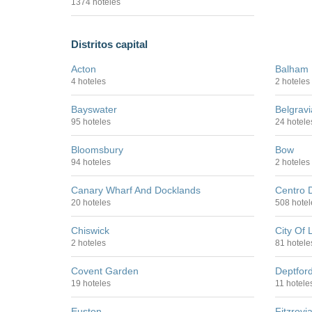
1374 hoteles
Distritos capital
Acton
Balham
4 hoteles
2 hoteles
Bayswater
Belgravi
95 hoteles
24 hotele
Bloomsbury
Bow
94 hoteles
2 hoteles
Canary Wharf And Docklands
Centro 
20 hoteles
508 hotel
Chiswick
City Of
2 hoteles
81 hotele
Covent Garden
Deptfor
19 hoteles
11 hotele
Euston
Fitzrovi