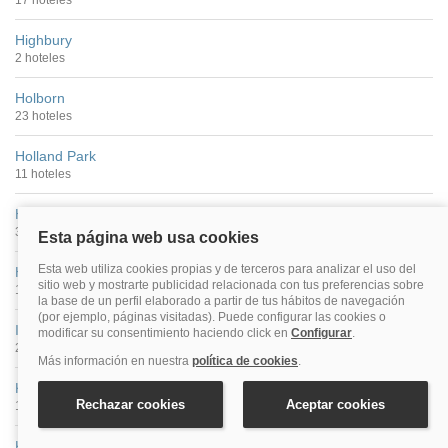
Highbury
2 hoteles
Holborn
23 hoteles
Holland Park
11 hoteles
Holloway
3 hoteles
Hyde Park
172 hoteles
Islington
29 hoteles
Kensington
134 hoteles
Kings Cross