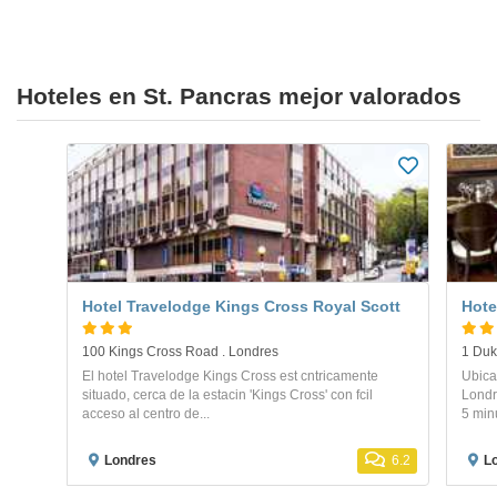
Hoteles en St. Pancras mejor valorados
Hotel Travelodge Kings Cross Royal Scott
Hote
100 Kings Cross Road . Londres
1 Duk
El hotel Travelodge Kings Cross est cntricamente
Ubica
situado, cerca de la estacin 'Kings Cross' con fcil
Londr
acceso al centro de...
5 minu
Londres
6.2
L