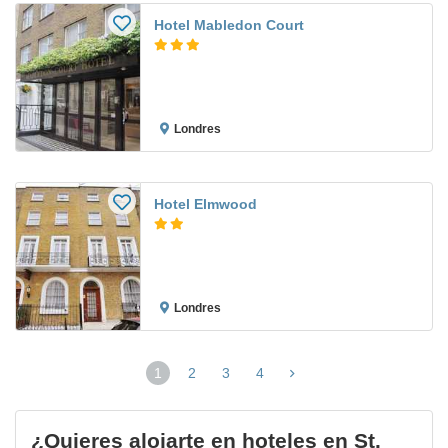
Hotel Mabledon Court
Londres
Hotel Elmwood
Londres
1
2
3
4
(página
actual)
¿Quieres alojarte en hoteles en St.