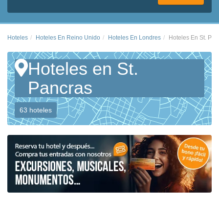
Hoteles
Hoteles En Reino Unido
Hoteles En Londres
Hoteles En St. Pan
Hoteles en St.
Pancras
63 hoteles