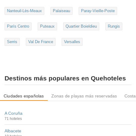
Nanteuil-Lès-Meaux
Palaiseau
Paray-Vieille-Poste
París Centro
Puteaux
Quartier Boieldieu
Rungis
Serris
Val De France
Versalles
Destinos más populares en Quehoteles
Ciudades españolas
Zonas de playas más reservadas
Costa
A Coruña
71 hoteles
Albacete