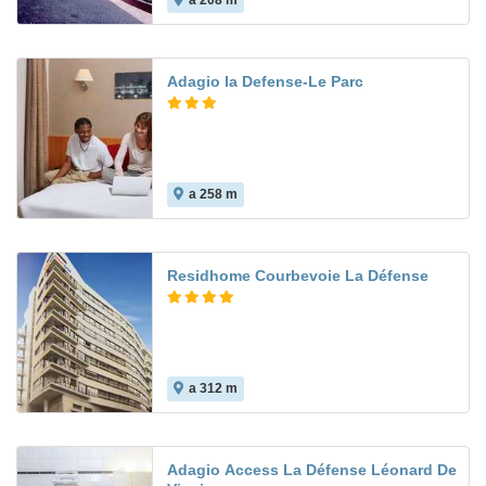
a 208 m
Adagio la Defense-Le Parc
a 258 m
Residhome Courbevoie La Défense
a 312 m
Adagio Access La Défense Léonard De