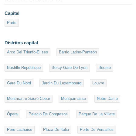
Capital
París
Distritos capital
Arco Del Triunfo-Elíseo
Barrio Latino-Panteón
Bastille-Repúblique
Bercy-Gare De Lyon
Bourse
Gare Du Nord
Jardin Du Luxembourg
Louvre
Montmartre-Sacré Coeur
Montparnasse
Notre Dame
Ópera
Palacio De Congresos
Parque De La Villete
Père Lachaise
Plaza De Italia
Porte De Versailles