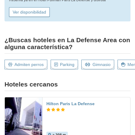
Reserva ya en el Hotel Pullman Paris La Défense y disfruta
Ver disponibilidad
¿Buscas hoteles en La Defense Area con
alguna característica?
Admiten perros
Parking
Gimnasio
Men
Hoteles cercanos
Hilton Paris La Defense