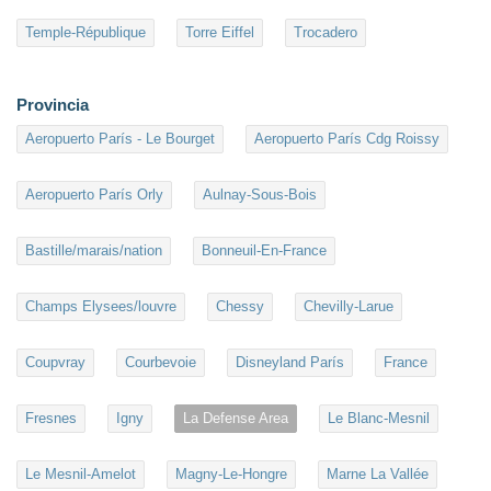
Temple-République
Torre Eiffel
Trocadero
Provincia
Aeropuerto París - Le Bourget
Aeropuerto París Cdg Roissy
Aeropuerto París Orly
Aulnay-Sous-Bois
Bastille/marais/nation
Bonneuil-En-France
Champs Elysees/louvre
Chessy
Chevilly-Larue
Coupvray
Courbevoie
Disneyland París
France
Fresnes
Igny
La Defense Area
Le Blanc-Mesnil
Le Mesnil-Amelot
Magny-Le-Hongre
Marne La Vallée