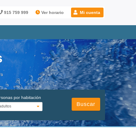
915 759 999
Ver horario
Mi cuenta
s
rsonas por habitación
Buscar