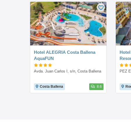
Hotel ALEGRIA Costa Ballena
Hotel
AquaFUN
Resor
Avda. Juan Carlos I, s/n, Costa Ballena
PEZ E
Costa Ballena
8.6
Ro