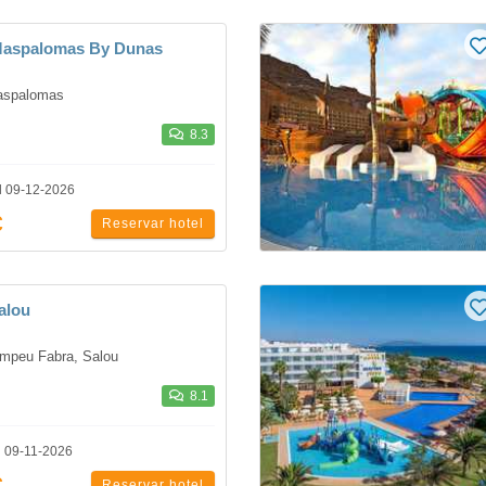
 Maspalomas By Dunas
aspalomas
8.3
l 09-12-2026
€
Reservar hotel
alou
mpeu Fabra, Salou
8.1
l 09-11-2026
€
Reservar hotel