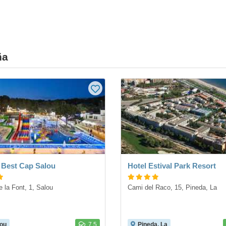
ña
 Best Cap Salou
Hotel Estival Park Resort
e la Font, 1, Salou
Cami del Raco, 15, Pineda, La
ou
7.5
Pineda, La