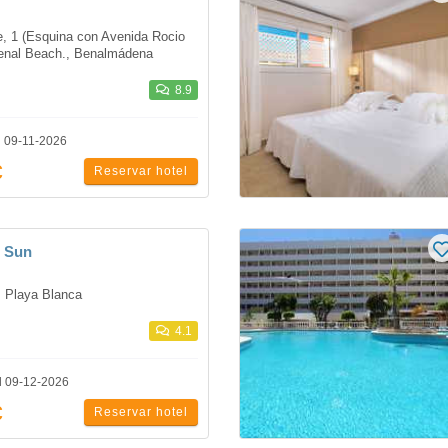
, 1 (Esquina con Avenida Rocio 
 Benal Beach., Benalmádena
8.9
l 09-11-2026
€
Reservar hotel
h Sun
Playa Blanca
4.1
l 09-12-2026
€
Reservar hotel