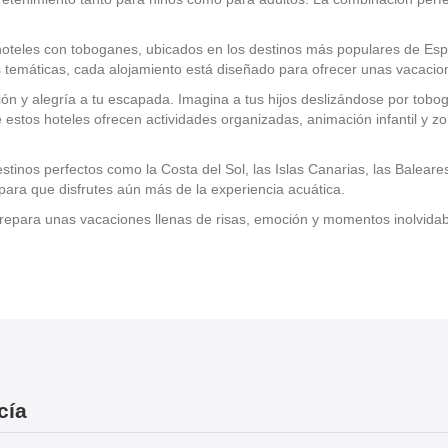
oteles con toboganes, ubicados en los destinos más populares de Espa
temáticas, cada alojamiento está diseñado para ofrecer unas vacacion
n y alegría a tu escapada. Imagina a tus hijos deslizándose por toboga
 estos hoteles ofrecen actividades organizadas, animación infantil y z
stinos perfectos como la Costa del Sol, las Islas Canarias, las Balear
ara que disfrutes aún más de la experiencia acuática.
repara unas vacaciones llenas de risas, emoción y momentos inolvidabl
cía