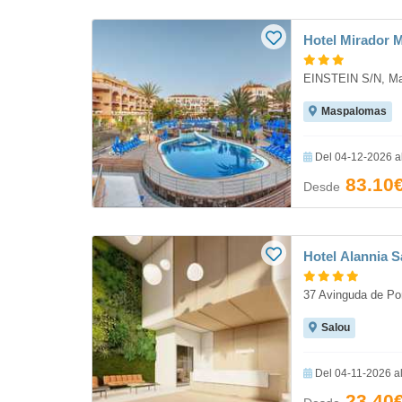
Hotel Mirador
EINSTEIN S/N, M
Maspalomas
Del 04-12-2026 a
83.10
Desde
Hotel Alannia S
37 Avinguda de Po
Salou
Del 04-11-2026 a
23.40