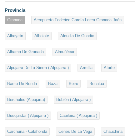
Provincia
Granada
Aeropuerto Federico García Lorca Granada-Jaén
Albaycín
Albolote
Alcudia De Guadix
Alhama De Granada
Almuñécar
Alpujarra De La Sierra ( Alpujarra )
Armilla
Atarfe
Barrio De Ronda
Baza
Beiro
Benalua
Berchules (Alpujarra)
Bubión ( Alpujarra )
Busquistar ( Alpujarra )
Capileira ( Alpujarra )
Carchuna - Calahonda
Cenes De La Vega
Chauchina