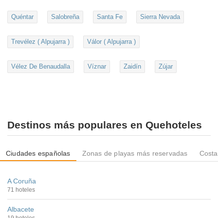
Quéntar
Salobreña
Santa Fe
Sierra Nevada
Trevélez ( Alpujarra )
Válor ( Alpujarra )
Vélez De Benaudalla
Víznar
Zaidín
Zújar
Destinos más populares en Quehoteles
Ciudades españolas
Zonas de playas más reservadas
Costa
A Coruña
71 hoteles
Albacete