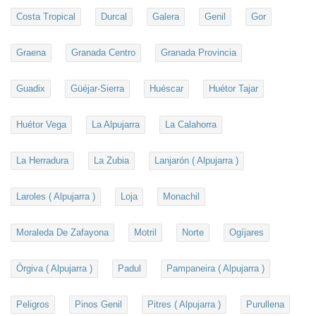
Costa Tropical
Durcal
Galera
Genil
Gor
Graena
Granada Centro
Granada Provincia
Guadix
Güéjar-Sierra
Huéscar
Huétor Tajar
Huétor Vega
La Alpujarra
La Calahorra
La Herradura
La Zubia
Lanjarón ( Alpujarra )
Laroles ( Alpujarra )
Loja
Monachil
Moraleda De Zafayona
Motril
Norte
Ogíjares
Órgiva ( Alpujarra )
Padul
Pampaneira ( Alpujarra )
Peligros
Pinos Genil
Pitres ( Alpujarra )
Purullena