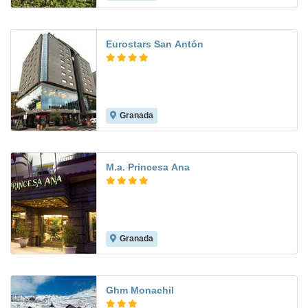
Eurostars San Antón
Granada
8.5
M.a. Princesa Ana
Granada
8.3
Ghm Monachil