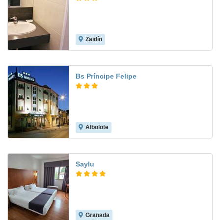
Zaidín
6.6
Bs Príncipe Felipe
Albolote
7.5
Saylu
Granada
7.4