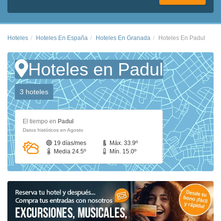
Hoteles
Hoteles En España
Hoteles En Granada
Hoteles En Padul
Hoteles en Padul
3 hoteles
El tiempo en
Padul
Datos históricos en Agosto
19 días/mes
Máx. 33.9º
Media 24.5º
Mín. 15.0º