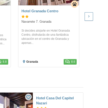
Hotel Granada Centro
Apartamen
3000
Apartament
Navarrete 7. Granada
Calle Postigo
Granada
Si decides alojarte en Hotel Granada
Centro, disfrutarás de una fantástica
ños
ubicación en el centro de Granada y
ntrica
Los Apartame
apenas...
s...
encuentran en
cerca de la c
Museo...
8.8
Granada
8.6
Granada
Hotel Casa Del Capitel
Nazari