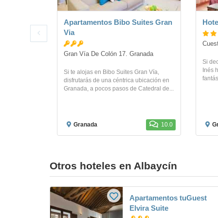
Apartamentos Bibo Suites Gran
Hote
Via
Cuest
Gran Vía De Colón 17. Granada
Si de
Inés h
Si te alojas en Bibo Suites Gran Vía,
fantás
disfrutarás de una céntrica ubicación en
Granada, a pocos pasos de Catedral de...
Granada
10.0
G
Otros hoteles en Albaycín
Apartamentos tuGuest
Elvira Suite