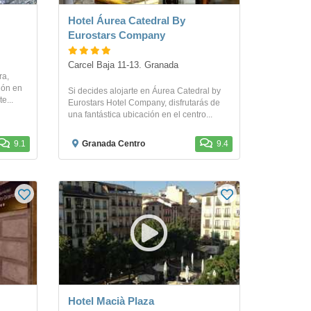
Hotel Áurea Catedral By
Eurostars Company
Carcel Baja 11-13. Granada
ra,
ión en
Si decides alojarte en Áurea Catedral by
e...
Eurostars Hotel Company, disfrutarás de
una fantástica ubicación en el centro...
9.1
Granada Centro
9.4
Hotel Macià Plaza