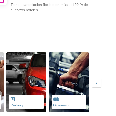
Tienes cancelación flexible en más del 90 % de
nuestros hoteles.
Parking
Gimnasio
Menús dieté