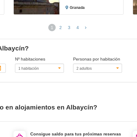
Granada
1
2
3
4
(página
actual)
 Albaycín?
Nº habitaciones
Personas por habitación
io en alojamientos en Albaycín?
Consigue saldo para tus próximas reservas