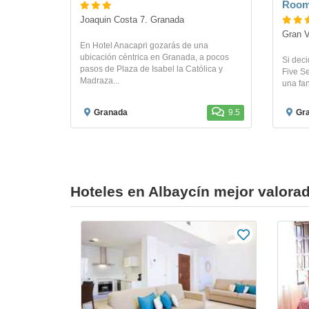
Room
Joaquin Costa 7. Granada
Gran V
En Hotel Anacapri gozarás de una
ubicación céntrica en Granada, a pocos
Si deci
pasos de Plaza de Isabel la Católica y
Five Se
Madraza...
una fan
Granada
9.5
Gr
Hoteles en Albaycín mejor valora