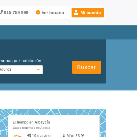
915 759 999
Ver horario
Mi cuenta
rsonas por habitación
Buscar
El tiempo en
Albaycín
Datos históricos en Agosto
19 días/mes
Máx. 33.9º