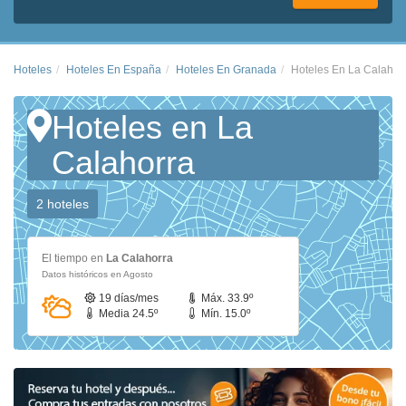
Hoteles
Hoteles En España
Hoteles En Granada
Hoteles En La Calahor
Hoteles en La
Calahorra
2 hoteles
El tiempo en
La Calahorra
Datos históricos en Agosto
19 días/mes
Máx. 33.9º
Media 24.5º
Mín. 15.0º