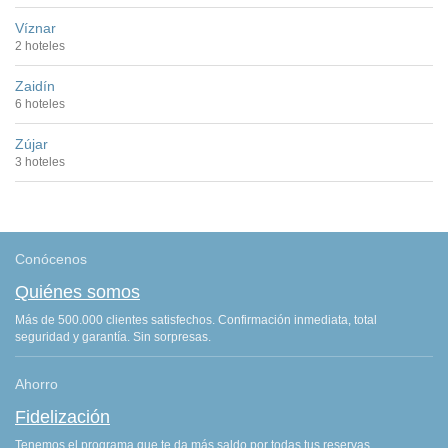
Víznar
2 hoteles
Zaidín
6 hoteles
Zújar
3 hoteles
Conócenos
Quiénes somos
Más de 500.000 clientes satisfechos. Confirmación inmediata, total
seguridad y garantía. Sin sorpresas.
Ahorro
Fidelización
Tenemos el programa que te da más saldo por todas tus reservas