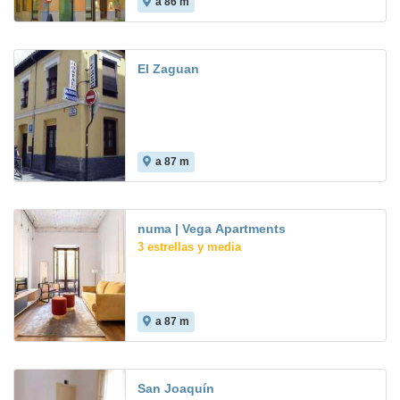
a 86 m
7.9
El Zaguan
a 87 m
numa | Vega Apartments
3 estrellas y media
a 87 m
San Joaquín