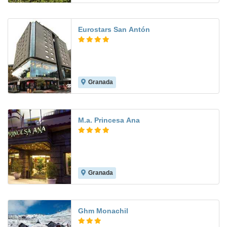
Eurostars San Antón
Granada
8.5
M.a. Princesa Ana
Granada
8.3
Ghm Monachil