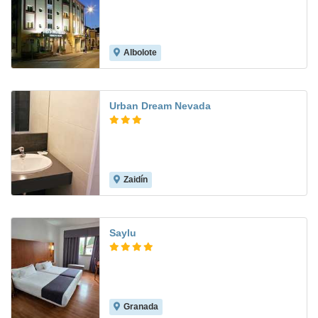
Albolote
7.5
Urban Dream Nevada
Zaidín
6.6
Saylu
Granada
7.4