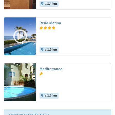
a 1.4 km
Perla Marina
a 1.5 km
7.6
Mediterraneo
a 1.5 km
8.3