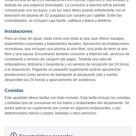
Reserva una de las 216 habitaciones con cocina, frigorífico y microondas, y
disfruta de una estancia inolvidable. La conexión a Internet wifi te permite
comunicarte con los tuyos, y en tus ratos libres podrás entretenerte con el
televisión de plasma de 32 pulgadas con canales por satélite. Entre las
comodidades, se incluyen caja fuerte, cafetera y tetera y teléfono.
Instalaciones
Para un relax sin igual, nada como una visita al spa, que ofrece masajes,
tratamientos corporales y tratamientos faciales. Aprovecha las instalaciones
recreativas, que incluyen una piscina al aire libre, una pista de tenis al aire
libre y una sauna. Encontrarás también conexión a Internet wifi, servicios de
conserjería y servicio de canguro (de pago). Tendrás una sala de
ordenadores, tintorería o lavandería y un servicio de recepción las 24 horas
a tu disposición. Pagando un pequeño suplemento podrás aprovechar
prestaciones como servicio de transporte al aeropuerto (ida y vuelta)
(disponible las 24 horas) y aparcamiento sin asistencia.
Comidas
Este apartotel ofrece tarifas con todo incluido. Esta tarifa incluye las comidas
y bebidas que se consuman en los bares y restaurantes del alojamiento. Se
podrá aplicar un suplemento por comer en algunos restaurantes, o por
determinados menús o platos, bebidas u otros servicios.