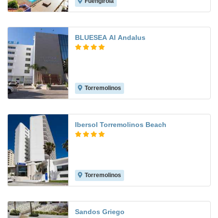
Fuengirola
8.1
BLUESEA Al Andalus
Torremolinos
6.5
Ibersol Torremolinos Beach
Torremolinos
7.5
Sandos Griego