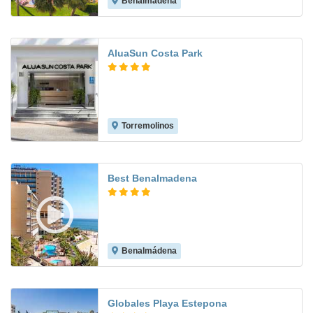
Benalmádena
7.7
AluaSun Costa Park
Torremolinos
7.9
Best Benalmadena
Benalmádena
8.4
Globales Playa Estepona