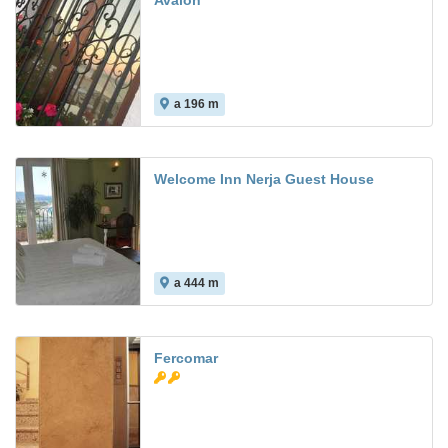
Avalon
a 196 m
Welcome Inn Nerja Guest House
a 444 m
Fercomar