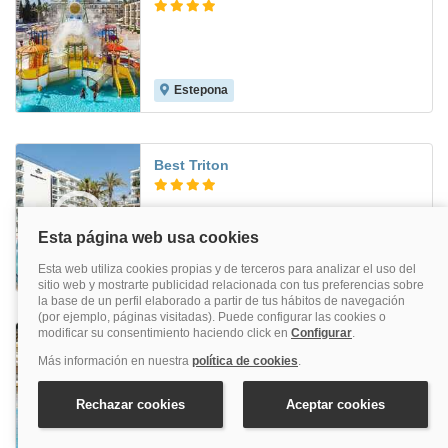
Estepona
8.5
Best Triton
Benalmádena
8.2
Puente Real