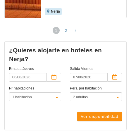
Nerja
1
2
(página
actual)
¿Quieres alojarte en hoteles en
Nerja?
Entrada
Jueves
Salida
Viernes
Nº habitaciones
Pers. por habitación
Ver disponibilidad