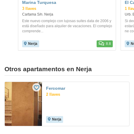
Marina Turquesa
El C
3 llaves
1 lla
Cartama S/n. Nerja
Urb. 
Este nuevo complejo con lujosas suites data de 2006 y
Si de
está diseñado para alquiler de vacaciones. El complejo
estar
comprende...
ne co
Nerja
8.8
N
Otros apartamentos en Nerja
Fercomar
2 llaves
Nerja