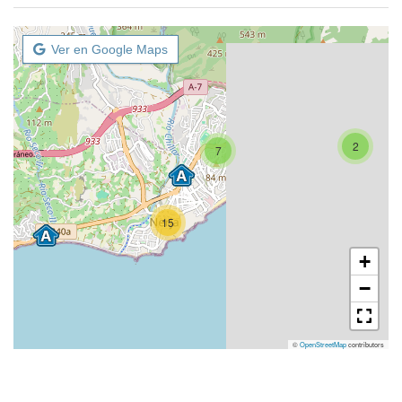
Ver en Google Maps
2
7
15
+
−
©
OpenStreetMap
contributors