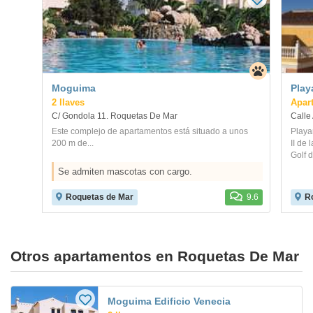
Moguima
Play
2 llaves
Apar
C/ Gondola 11. Roquetas De Mar
Calle
Este complejo de apartamentos está situado a unos
Playa
200 m de...
II de
Golf d
Se admiten mascotas con cargo.
Roquetas de Mar
9.6
R
Otros apartamentos en Roquetas De Mar
Moguima Edificio Venecia