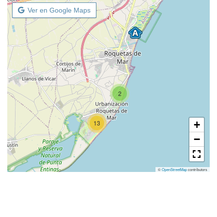
Ver en Google Maps
2
13
+
−
©
OpenStreetMap
contributors