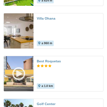
a 824 m
10.0
Villa Ohana
a 960 m
Best Roquetas
a 1.0 km
8.2
Golf Center