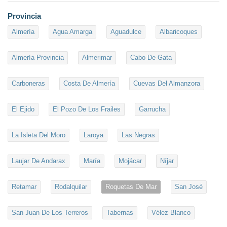
Provincia
Almería
Agua Amarga
Aguadulce
Albaricoques
Almería Provincia
Almerimar
Cabo De Gata
Carboneras
Costa De Almería
Cuevas Del Almanzora
El Ejido
El Pozo De Los Frailes
Garrucha
La Isleta Del Moro
Laroya
Las Negras
Laujar De Andarax
María
Mojácar
Níjar
Retamar
Rodalquilar
Roquetas De Mar
San José
San Juan De Los Terreros
Tabernas
Vélez Blanco