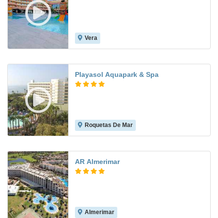
Vera
7.5
Playasol Aquapark & Spa
Roquetas De Mar
8.2
AR Almerimar
Almerimar
8.2