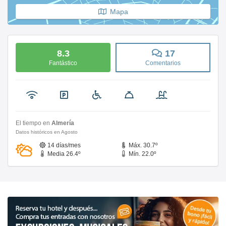
Mapa
8.3
17
Fantástico
Comentarios
El tiempo en
Almería
Datos históricos en Agosto
14 días/mes
Máx. 30.7º
Media 26.4º
Mín. 22.0º