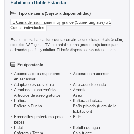
Habitación Doble Estándar
Tipo de cama (Sujeto a disponibilidad)
1 Cama de matrimonio muy grande (Super-King size) ó 2
Camas individuales
Esta luminosa habitación cuenta con aire acondicionado/calefacción,
conexión WiFi gratis, TV de pantalla plana grande, caja fuerte para
ordenador portátil y minibar. El baño dispone de secador de pelo.
Equipamiento
Acceso a pisos superiores
Acceso en ascensor
en ascensor
Adaptadores de voltaje
Aire acondicionado
Almohada hipoalergénica
Armario
Artículos de aseo gratuitos
Aseo
Bañera
Bañera adaptada
Bañera o Ducha
Baño privado (fuera de la
habitación)
Barandillas protectoras para
Bidé
bebés
Bidet
Botella de agua
Cafetera / Tetera
Caja fuerte