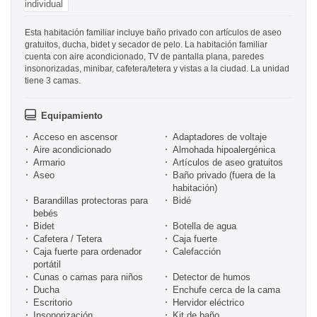
individual
Esta habitación familiar incluye baño privado con artículos de aseo
gratuitos, ducha, bidet y secador de pelo. La habitación familiar
cuenta con aire acondicionado, TV de pantalla plana, paredes
insonorizadas, minibar, cafetera/tetera y vistas a la ciudad. La unidad
tiene 3 camas.
Equipamiento
Acceso en ascensor
Adaptadores de voltaje
Aire acondicionado
Almohada hipoalergénica
Armario
Artículos de aseo gratuitos
Aseo
Baño privado (fuera de la
habitación)
Barandillas protectoras para
Bidé
bebés
Bidet
Botella de agua
Cafetera / Tetera
Caja fuerte
Caja fuerte para ordenador
Calefacción
portátil
Cunas o camas para niños
Detector de humos
Ducha
Enchufe cerca de la cama
Escritorio
Hervidor eléctrico
Insonorización
Kit de baño