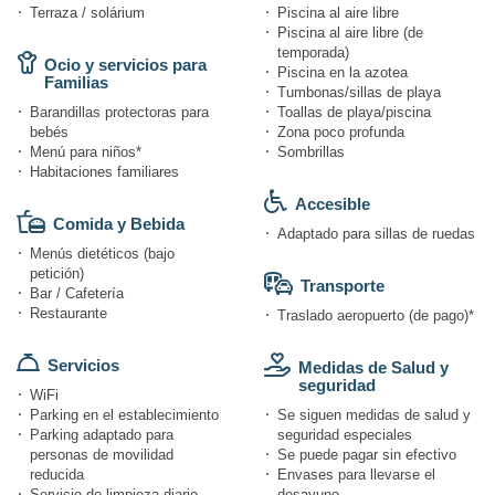
Terraza / solárium
Piscina al aire libre
Piscina al aire libre (de
temporada)
Ocio y servicios para
Piscina en la azotea
Familias
Tumbonas/sillas de playa
Barandillas protectoras para
Toallas de playa/piscina
bebés
Zona poco profunda
Menú para niños*
Sombrillas
Habitaciones familiares
Accesible
Comida y Bebida
Adaptado para sillas de ruedas
Menús dietéticos (bajo
petición)
Transporte
Bar / Cafetería
Restaurante
Traslado aeropuerto (de pago)*
Servicios
Medidas de Salud y
seguridad
WiFi
Parking en el establecimiento
Se siguen medidas de salud y
Parking adaptado para
seguridad especiales
personas de movilidad
Se puede pagar sin efectivo
reducida
Envases para llevarse el
Servicio de limpieza diario
desayuno