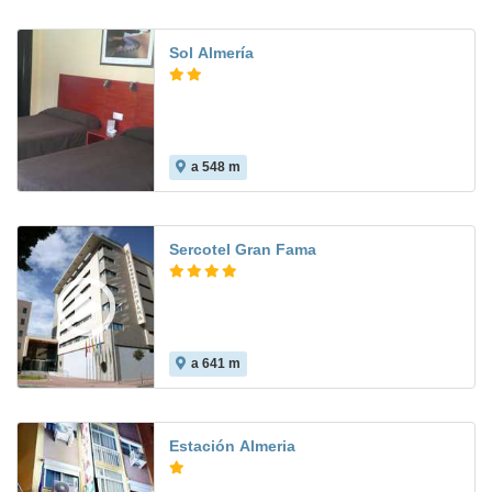
Sol Almería
a 548 m
Sercotel Gran Fama
a 641 m
8.2
Estación Almeria