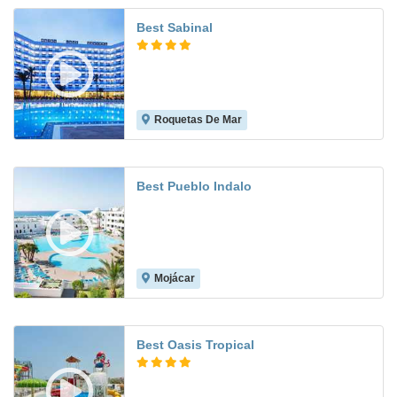
Best Sabinal
Roquetas De Mar
8.5
Best Pueblo Indalo
Mojácar
8.1
Best Oasis Tropical