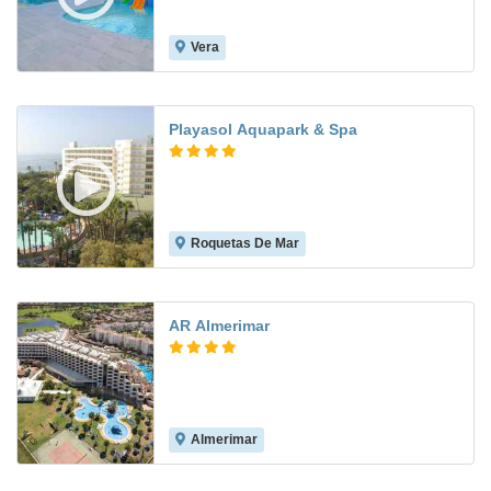
Vera
7.5
Playasol Aquapark & Spa
Roquetas De Mar
8.2
AR Almerimar
Almerimar
8.2