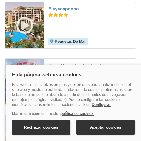
Playacapricho
Roquetas De Mar
8.2
Diver Roquetas by Senator
Roquetas De Mar
8.1
ALEGRIA Cabo de Gata Aquafun