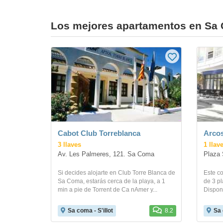
Los mejores apartamentos en Sa C
Cabot Club Torreblanca
Arcos
3 llaves
1 llav
Av. Les Palmeres, 121. Sa Coma
Plaza S
Si decides alojarte en Club Torre Blanca de
Este c
Sa Coma, estarás cerca de la playa, a 1
de 3 pl
min a pie de Torrent de Ca nAmer y...
Dispone
Sa coma - S'illot
8.2
Sa 