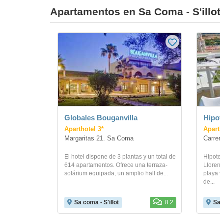
Apartamentos en Sa Coma - S'illo
Globales Bouganvilla
Hipo
Aparthotel 3*
Apart
Margaritas 21. Sa Coma
Carre
El hotel dispone de 3 plantas y un total de
Hipot
614 apartamentos. Ofrece una terraza-
Lloren
solárium equipada, un amplio hall de...
playa 
de...
Sa coma - S'illot
8.2
Sa