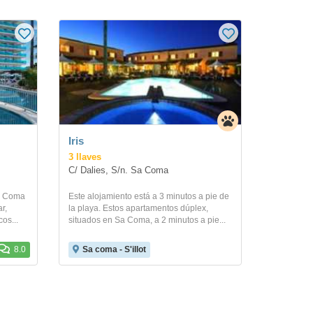
Iris
3 llaves
C/ Dalies, S/n. Sa Coma
Sa Coma
Este alojamiento está a 3 minutos a pie de
r,
la playa. Estos apartamentos dúplex,
os...
situados en Sa Coma, a 2 minutos a pie...
8.0
Sa coma - S'illot