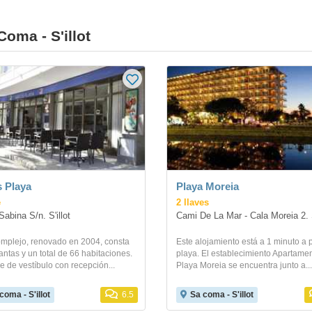
oma - S'illot
 Playa
Playa Moreia
e
2 llaves
abina S/n. S'illot
Cami De La Mar - Cala Moreia 2. S
omplejo, renovado en 2004, consta
Este alojamiento está a 1 minuto a p
antas y un total de 66 habitaciones.
playa. El establecimiento Apartame
 de vestíbulo con recepción...
Playa Moreia se encuentra junto a...
coma - S'illot
6.5
Sa coma - S'illot