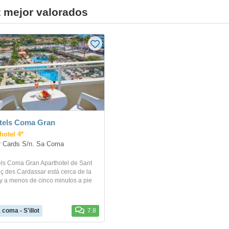
t mejor valorados
tels Coma Gran
hotel 4*
r Cards S/n. Sa Coma
els Coma Gran Aparthotel de Sant
ç des Cardassar está cerca de la
y a menos de cinco minutos a pie
 coma - S'illot
7.8