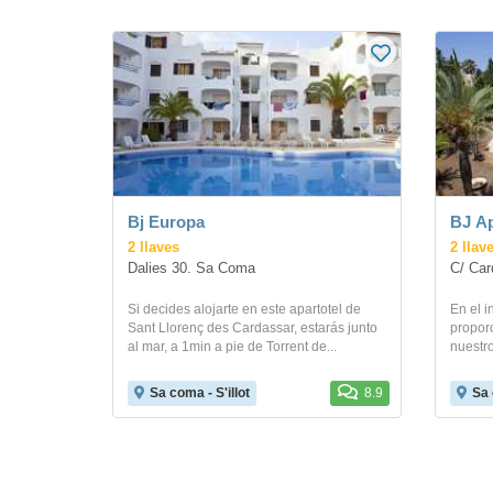
Bj Europa
BJ A
2 llaves
2 llav
Dalies 30. Sa Coma
C/ Car
Si decides alojarte en este apartotel de
En el i
Sant Llorenç des Cardassar, estarás junto
proporc
al mar, a 1min a pie de Torrent de...
nuestro
Sa coma - S'illot
8.9
Sa 