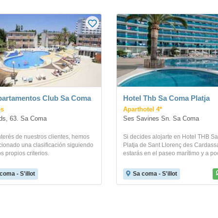
partamentos Club Sa Coma
Hotel Thb Sa Coma Platja
es
Aparthotel 4*
ds, 63. Sa Coma
Ses Savines Sn. Sa Coma
nterés de nuestros clientes, hemos
Si decides alojarte en Hotel THB 
ionado una clasificación siguiendo
Platja de Sant Llorenç des Cardassa
s propios criterios.
estarás en el paseo marítimo y a poc
coma - S'illot
Sa coma - S'illot