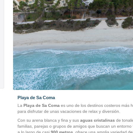
Playa de Sa Coma
La
Playa de Sa Coma
es uno de los destinos costeros más 
para disfrutar de unas vacaciones de relax y diversión.
Con su arena blanca y fina y sus
aguas cristalinas
de tonali
familias, parejas o grupos de amigos que buscan un entorno t
a lo largo de casi
900 metros
, ofrece una amplia variedad de