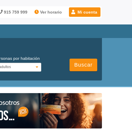
915 759 999
Ver horario
Mi cuenta
rsonas por habitación
Buscar