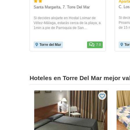
Apart
C. Los
Santa Margarita, 7. Torre Del Mar
Si deci
Si decides alojarte en Hostal Loimar de
Proama
Vélez-Málaga, estarás cerca de la playa, a
de 15 m
1min a pie de Parroquia de San...
Torre del Mar
7.0
Tor
Hoteles en Torre Del Mar mejor v