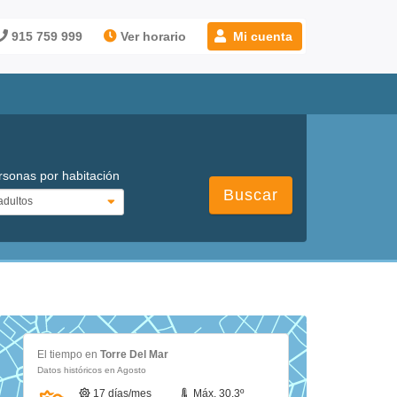
915 759 999
Ver horario
Mi cuenta
rsonas por habitación
Buscar
El tiempo en
Torre Del Mar
Datos históricos en Agosto
17 días/mes
Máx. 30.3º