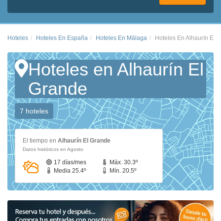
Hoteles
Hoteles En España
Hoteles En Málaga
Hoteles En Alhaurín El 
Hoteles en Alhaurín El
Grande
7 hoteles
El tiempo en
Alhaurín El Grande
Datos históricos en Agosto
17 días/mes
Máx. 30.3º
Media 25.4º
Mín. 20.5º