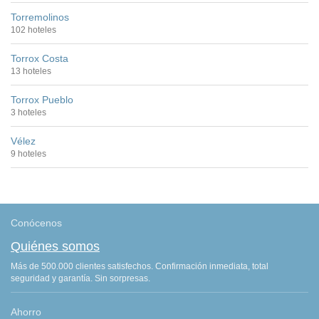
Torremolinos
102 hoteles
Torrox Costa
13 hoteles
Torrox Pueblo
3 hoteles
Vélez
9 hoteles
Conócenos
Quiénes somos
Más de 500.000 clientes satisfechos. Confirmación inmediata, total
seguridad y garantía. Sin sorpresas.
Ahorro