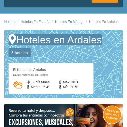
Hoteles
Hoteles En España
Hoteles En Málaga
Hoteles En Ardales
Hoteles en Ardales
3 hoteles
El tiempo en
Ardales
Datos históricos en Agosto
17 días/mes
Máx. 30.3º
Media 25.4º
Mín. 20.5º