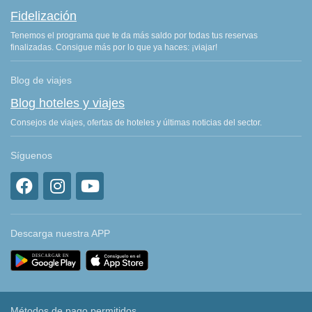
Fidelización
Tenemos el programa que te da más saldo por todas tus reservas
finalizadas. Consigue más por lo que ya haces: ¡viajar!
Blog de viajes
Blog hoteles y viajes
Consejos de viajes, ofertas de hoteles y últimas noticias del sector.
Síguenos
Descarga nuestra APP
Métodos de pago permitidos