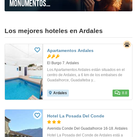
Los mejores hoteles en Ardales
Apartamentos Ardales
El Burgo 7. Ardales
Los Apartamentos Ardales están situados en el
centro de Ardales, a 6 km de los embalses de
Guadalhorce, Guadalteba y...
Ardales
8.8
Hotel La Posada Del Conde
Avenida Conde Del Guadalhorce 16-18. Ardales
Hotel La Posada del Conde de Ardales está a