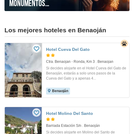
Los mejores hoteles en Benaoján
Hotel Cueva Del Gato
Ctra. Benaojan - Ronda, Km 3 . Benaojan
Si decides alojarte en el Hotel Cueva del Gato de
Benaoján, estarás a solo unos pasos de la
Cueva del Gato y a apenas 4...
Benaoján
Hotel Molino Del Santo
Barriada Estación S/n . Benaoján
Si decides alojarte en Molino del Santo de