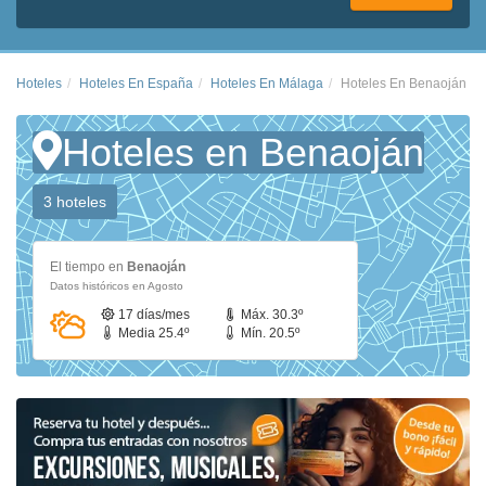
Hoteles
Hoteles En España
Hoteles En Málaga
Hoteles En Benaoján
Hoteles en Benaoján
3 hoteles
El tiempo en
Benaoján
Datos históricos en Agosto
17 días/mes
Máx. 30.3º
Media 25.4º
Mín. 20.5º