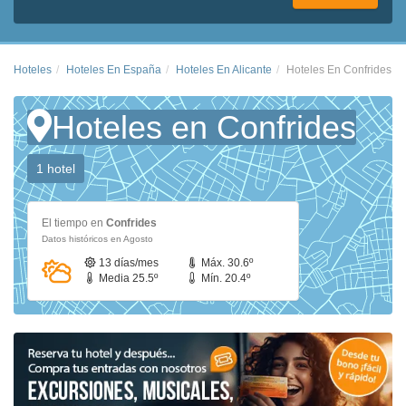
Hoteles
Hoteles En España
Hoteles En Alicante
Hoteles En Confrides
Hoteles en Confrides
1 hotel
El tiempo en
Confrides
Datos históricos en Agosto
13 días/mes
Máx. 30.6º
Media 25.5º
Mín. 20.4º