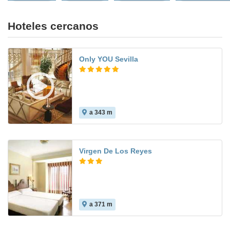
Hoteles cercanos
Only YOU Sevilla
a 343 m
8.0
Virgen De Los Reyes
a 371 m
9.0