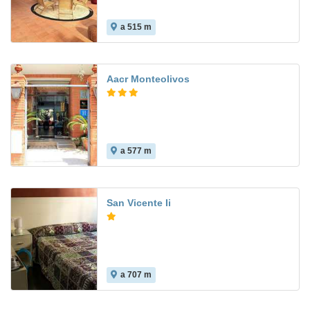
a 515 m
8.8
Aacr Monteolivos
a 577 m
8.3
San Vicente Ii
a 707 m
9.8