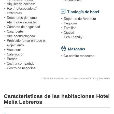
Alquiler de coches*
Fax / fotocopiadora*
Tipología de hotel
Extintores
Detectores de humo
Deportes de Aventura
Alarma de seguridad
Negocios
Cámaras de seguridad
Familiar
Caja fuerte
Ciudad
Aire acondicionado
Eco Friendly
Prohibido fumar en todo el
alojamiento
Mascotas
Ascensor
Calefacción
No admite mascotas
Prensa
Cocina compartida
Centro de negocios
* Todos los servicios con asterisco conllevan un gasto extra
Características de las habitaciones Hotel
Melia Lebreros