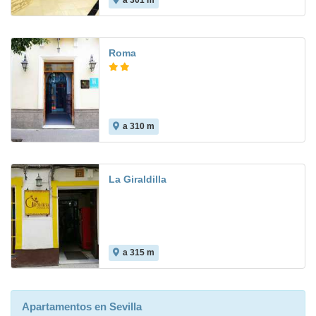
a 301 m
Roma
a 310 m
7.0
La Giraldilla
a 315 m
5.0
Apartamentos en Sevilla