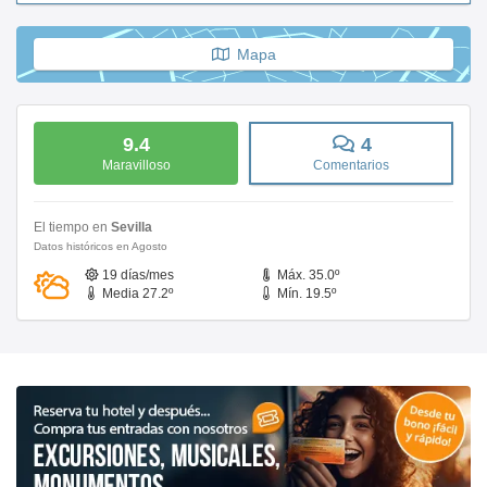
Mapa
9.4
4
Maravilloso
Comentarios
El tiempo en
Sevilla
Datos históricos en Agosto
19 días/mes
Máx. 35.0º
Media 27.2º
Mín. 19.5º