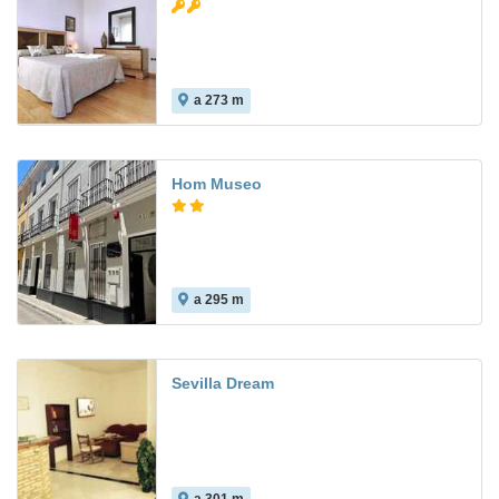
a 273 m
8.2
Hom Museo
a 295 m
Sevilla Dream