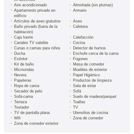
Aire acondicionado
Almohada (sin plumas)
Apartamento privado en
Armario
edificio
Artículos de aseo gratuitos
Aseo
Baño privado (fuera de la
Cafetera
habitación)
Caja fuerte
Calefacción
Canales TV satelite
Cocina
Cunas o camas para niños
Detector de humos
Ducha
Enchufe cerca de la cama
Extintor
Fogones
Kit de baño
Mesa de comedor
Microondas
Muebles de exterior
Nevera
Papel Higiénico
Papeleras
Productos de limpieza
Ropa de cama
Sala de estar
Secador de pelo
Sofá
Sofá-cama
Suelo de madera/parquet
Terraza
Toallas
Tostador
TV
TV de pantalla plana
Utensilios de cocina
Wifi
Zona de comedor
Zona de comedor exterior