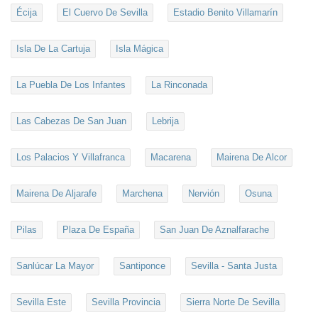
Écija
El Cuervo De Sevilla
Estadio Benito Villamarín
Isla De La Cartuja
Isla Mágica
La Puebla De Los Infantes
La Rinconada
Las Cabezas De San Juan
Lebrija
Los Palacios Y Villafranca
Macarena
Mairena De Alcor
Mairena De Aljarafe
Marchena
Nervión
Osuna
Pilas
Plaza De España
San Juan De Aznalfarache
Sanlúcar La Mayor
Santiponce
Sevilla - Santa Justa
Sevilla Este
Sevilla Provincia
Sierra Norte De Sevilla