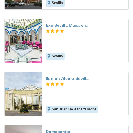
Sevilla
8.8
Exe Sevilla Macarena
Sevilla
7.9
Ilunion Alcora Sevilla
San Juan De Aznalfarache
8.5
Domocenter