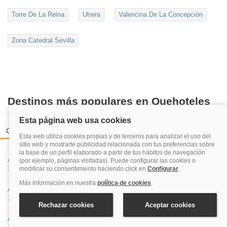
Torre De La Reina
Utrera
Valencina De La Concepción
Zona Catedral Sevilla
Destinos más populares en Quehoteles
Ciudades españolas
Zonas de playas más reservadas
Costa
A Coruña
71 hoteles
Albacete
19 hoteles
Alicante