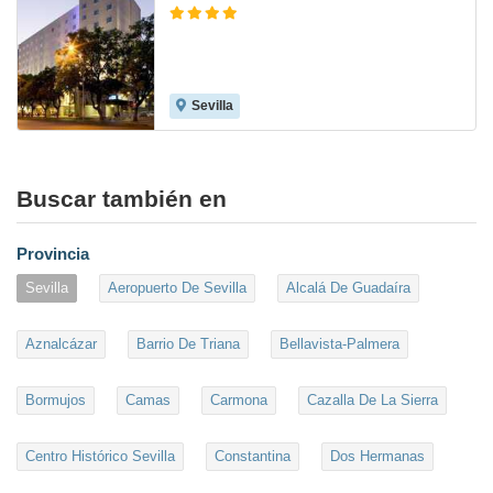
Sevilla
8.6
Buscar también en
Provincia
Sevilla
Aeropuerto De Sevilla
Alcalá De Guadaíra
Aznalcázar
Barrio De Triana
Bellavista-Palmera
Bormujos
Camas
Carmona
Cazalla De La Sierra
Centro Histórico Sevilla
Constantina
Dos Hermanas