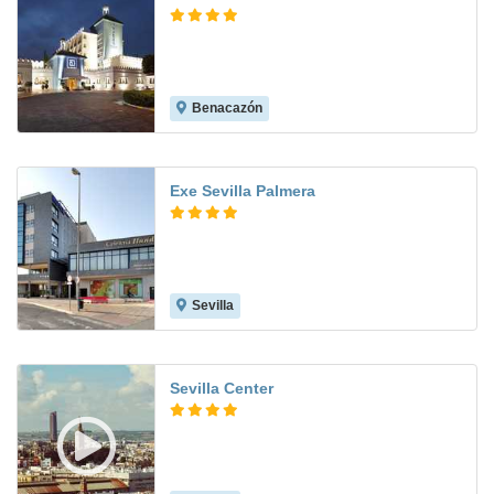
Benacazón
8.0
Exe Sevilla Palmera
Sevilla
8.5
Sevilla Center