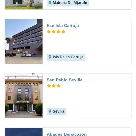
Mairena De Aljarafe
7.8
Exe Isla Cartuja
Isla De La Cartuja
8.9
San Pablo Sevilla
Sevilla
8.4
Abades Benacazon