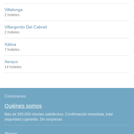
Villalonga
2 hoteles
Villargordo Del Cabriel
2 hoteles
Xátiva
7 hoteles
Xeraco
14 hoteles
Conócenos
Quiénes somos
Más de 500.000 clientes satisfechos. Confirmación inmediata, total
seguridad y garantía. Sin sorpresas.
Ahorro