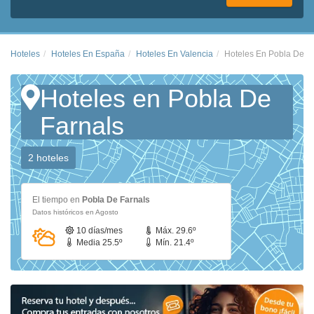
Hoteles
Hoteles En España
Hoteles En Valencia
Hoteles En Pobla De F
Hoteles en Pobla De
Farnals
2 hoteles
El tiempo en
Pobla De Farnals
Datos históricos en Agosto
10 días/mes
Máx. 29.6º
Media 25.5º
Mín. 21.4º