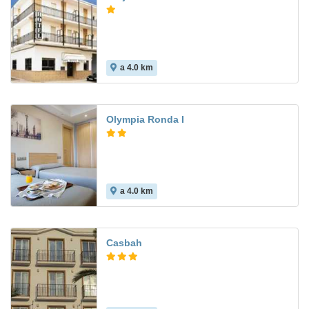
a 4.0 km
Olympia Ronda I
a 4.0 km
8.1
Casbah