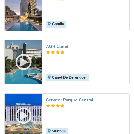
Gandía
8.3
AGH Canet
Canet De Berenguer
8.3
Senator Parque Central
Valencia
8.8