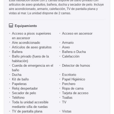
Esta habitación doble con 2 camas dispone de baño privado con
artículos de aseo gratuitos, bañera, ducha y secador de pelo. Incluye
aire acondicionado, armario, calefacción, TV de pantalla plana y
vistas al mar. La unidad dispone de 2 camas.
Equipamiento
Acceso a pisos superiores
Acceso en ascensor
en ascensor
Aire acondicionado
Armario
Artículos de aseo gratuitos
Aseo
Bañera
Bañera o Ducha
Baño privado (fuera de la
Calefacción
habitación)
Cuerda de emergencia en el
Detector de humos
baño
Ducha
Escritorio
Kit de baño
Papel Higiénico
Papeleras
Perchero
Reloj despertador
Ropa de cama
Secador de pelo
Tarjeta de acceso
Teléfono
Toallas
Toda la unidad accesible
TV
mediante silla de ruedas
TV de pantalla plana
Vistas