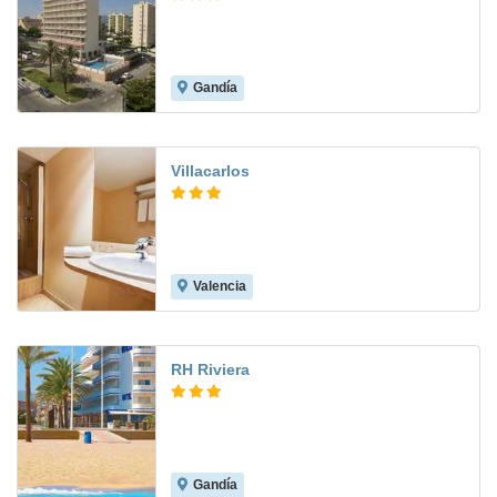
Gandía
7.5
Villacarlos
Valencia
7.7
RH Riviera
Gandía
8.4