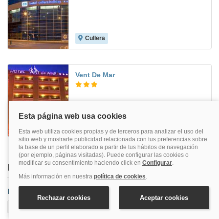
Cullera
7.8
Vent De Mar
Puerto De Sagunto
6.0
Buscar también en
Provincia
Valencia
Aeropuerto De Valencia
Alaquas