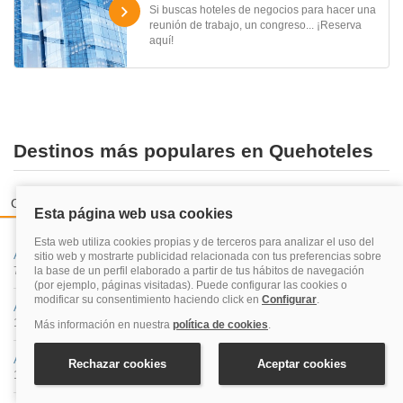
Si buscas hoteles de negocios para hacer una
reunión de trabajo, un congreso... ¡Reserva
aquí!
Destinos más populares en Quehoteles
Ciudades españolas
Zonas de playas más reservadas
Costa
A Coruña
71 hoteles
Albacete
19 hoteles
Alicante
125 hoteles