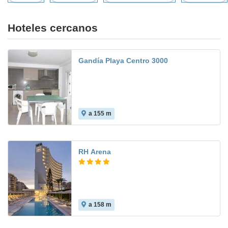
Hoteles cercanos
Gandía Playa Centro 3000
a 155 m
RH Arena
a 158 m
8.3