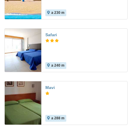
a 230 m
8.4
Safari
a 240 m
7.6
Mavi
a 288 m