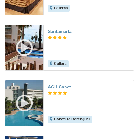
Paterna
8.4
Santamarta
Cullera
8.5
AGH Canet
Canet De Berenguer
8.3