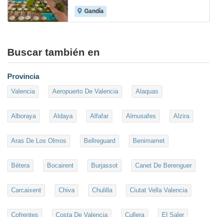
Gandía
8.6
Buscar también en
Provincia
Valencia
Aeropuerto De Valencia
Alaquas
Alboraya
Aldaya
Alfafar
Almusafes
Alzira
Aras De Los Olmos
Bellreguard
Benimamet
Bétera
Bocairent
Burjassot
Canet De Berenguer
Carcaixent
Chiva
Chulilla
Ciutat Vella Valencia
Cofrentes
Costa De Valencia
Cullera
El Saler