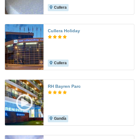
Cullera
8.7
Cullera Holiday
Cullera
7.8
RH Bayren Parc
Gandía
8.6