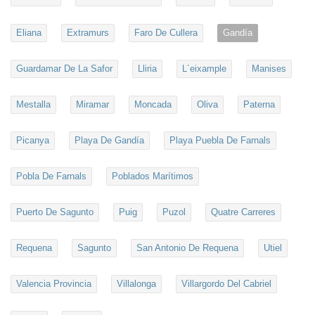
Eliana
Extramurs
Faro De Cullera
Gandía
Guardamar De La Safor
Lliria
L´eixample
Manises
Mestalla
Miramar
Moncada
Oliva
Paterna
Picanya
Playa De Gandía
Playa Puebla De Farnals
Pobla De Farnals
Poblados Marítimos
Puerto De Sagunto
Puig
Puzol
Quatre Carreres
Requena
Sagunto
San Antonio De Requena
Utiel
Valencia Provincia
Villalonga
Villargordo Del Cabriel