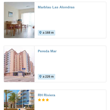
Marblau Las Alondras
a 168 m
Pereda Mar
a 226 m
RH Riviera